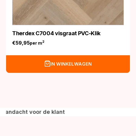
Therdex C7004 visgraat PVC-Klik
€
59,95
2
per m
IN WINKELWAGEN
voor de klant