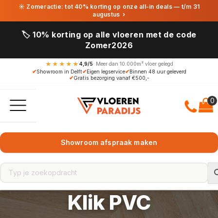
☀ Zomeractie: tot 40% korting op onze all-in deals — t/m 31
augustus
›
🏷️ 10% korting op alle vloeren met de code
Zomer2026
★★★★★
4,9/5
· Meer dan 10.000m² vloer gelegd
✔
Showroom in Delft
✔
Eigen legservice
✔
Binnen 48 uur geleverd
✔
Gratis bezorging vanaf €500,-
Showroom afspraak maken
Klik PVC