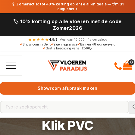
☀ Zomeractie: tot 40% korting op onze all-in deals — t/m 31
augustus
›
🏷️ 10% korting op alle vloeren met de code
Zomer2026
★★★★★
4,9/5
· Meer dan 10.000m² vloer gelegd
✔
Showroom in Delft
✔
Eigen legservice
✔
Binnen 48 uur geleverd
✔
Gratis bezorging vanaf €500,-
Showroom afspraak maken
Klik PVC