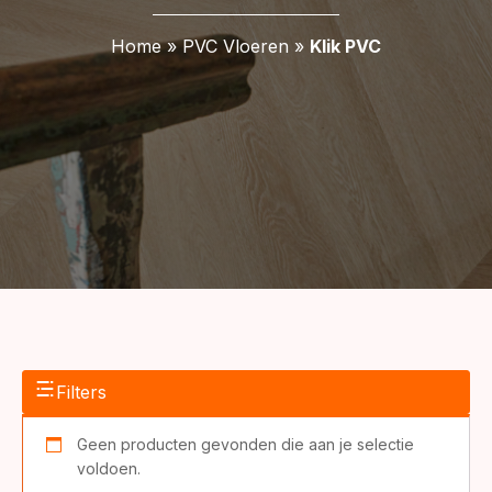
Home
»
PVC Vloeren
»
Klik PVC
Filters
Geen producten gevonden die aan je selectie
voldoen.