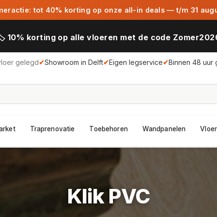
ractie: tot 40% korting op onze all-in deals — t/m 31 aug
🏷️ 10% korting op alle vloeren met de code Zomer202
vloer gelegd
✔
Showroom in Delft
✔
Eigen legservice
✔
Binnen 48 uur 
arket
Traprenovatie
Toebehoren
Wandpanelen
Vloer
Klik PVC