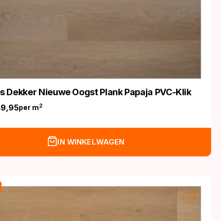
 Dekker Nieuwe Oogst Plank Papaja PVC-Klik
49,95
2
per m
nkelijke
IN WINKELWAGEN
.