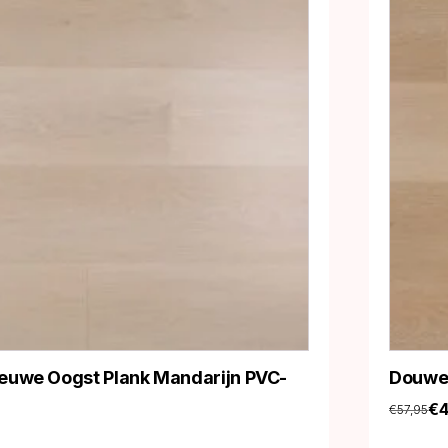
euwe Oogst Plank Mandarijn PVC-
Douwes
€
€
57,95
Oorspro
Huidige
prijs
prijs