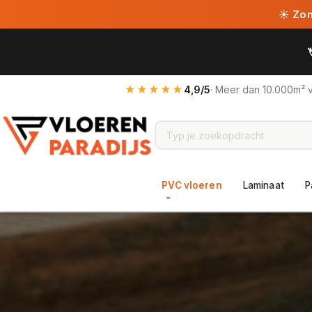
☀ Zome
★★★★★
4,9/5
· Meer dan 10.000m² 
PVC vloeren
Laminaat
P