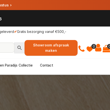
ustus
›
6
geleverd
✔
Gratis bezorging vanaf €500,-
Showroom afspraak
0
maken
en Paradijs Collectie
Contact