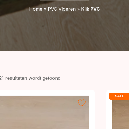
Home
»
PVC Vloeren
»
Klik PVC
Gesorteerd
121 resultaten wordt getoond
op
prijs:
SALE
laag
naar
hoog