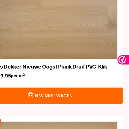
 Dekker Nieuwe Oogst Plank Druif PVC-Klik
49,95
2
per m
nkelijke
IN WINKELWAGEN
.