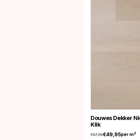
Douwes Dekker Ni
Klik
€
49,95
2
per m
€
57,95
Oorspronkelijke
Huidige