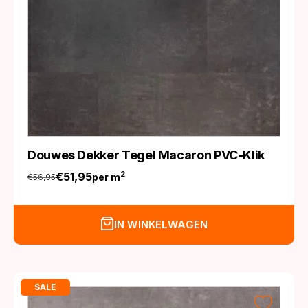
Douwes Dekker Tegel Macaron PVC-Klik
€
51,95
2
per m
€
56,95
Oorspronkelijke
Huidige
prijs
prijs
was:
is:
IN WINKELWAGEN
€56,95.
€51,95.
SALE