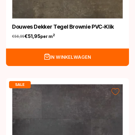
Douwes Dekker Tegel Brownie PVC-Klik
€
51,95
2
per m
€
56,95
Oorspronkelijke
Huidige
prijs
prijs
was:
is:
IN WINKELWAGEN
€56,95.
€51,95.
SALE