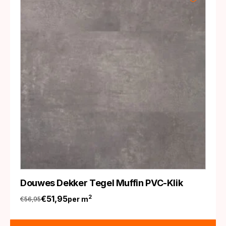
Douwes Dekker Tegel Muffin PVC-Klik
€
51,95
2
per m
€
56,95
Oorspronkelijke
Huidige
prijs
prijs