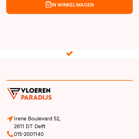
was:
is:
IN WINKELWAGEN
€56,95.
€51,95.
Irene Boulevard 52,
2611 DT Delft
015-2001140