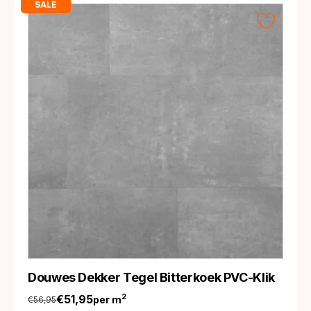
SALE
Douwes Dekker Tegel Bitterkoek PVC-Klik
€
51,95
2
per m
€
56,95
Oorspronkelijke
Huidige