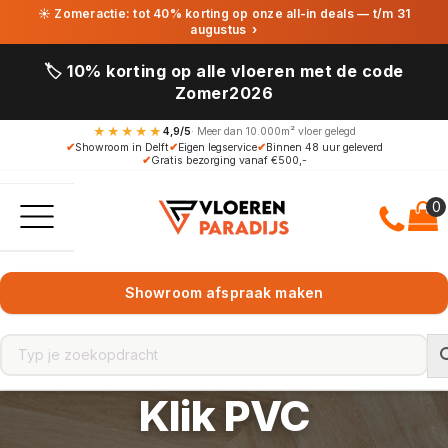
☀ Zomeractie: tot 40% korting op onze all-in deals — t/m 31
augustus
›
🏷️ 10% korting op alle vloeren met de code
Zomer2026
★★★★★
4,9/5
· Meer dan 10.000m² vloer gelegd
✔
Showroom in Delft
✔
Eigen legservice
✔
Binnen 48 uur geleverd
✔
Gratis bezorging vanaf €500,-
Showroom afspraak maken
Klik PVC