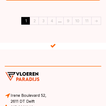
1
2
3
4
…
9
10
11
→
Irene Boulevard 52,
2611 DT Delft