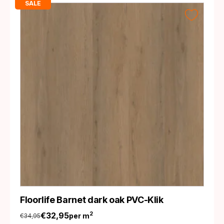
SALE
Floorlife Barnet dark oak PVC-Klik
€
32,95
2
per m
€
34,95
Oorspronkelijke
Huidige