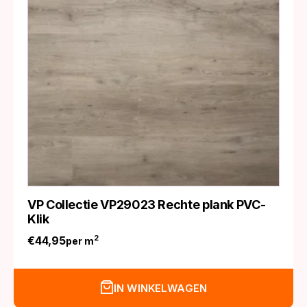
VP Collectie VP29023 Rechte plank PVC-
Klik
€
44,95
2
per m
IN WINKELWAGEN