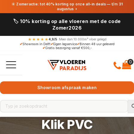
☀ Zomeractie: tot 40% korting op onze all-in deals — t/m 31
augustus
›
🏷️ 10% korting op alle vloeren met de code
Zomer2026
★★★★★
4,9/5
· Meer dan 10.000m² vloer gelegd
✔
Showroom in Delft
✔
Eigen legservice
✔
Binnen 48 uur geleverd
✔
Gratis bezorging vanaf €500,-
Showroom afspraak maken
Klik PVC