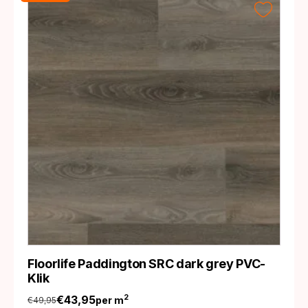
Floorlife Paddington SRC dark grey PVC-
Klik
€
43,95
2
per m
€
49,95
Oorspronkelijke
Huidige