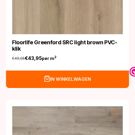
Floorlife Greenford SRC light brown PVC-
klik
€
43,95
2
per m
€
49,95
Oorspronkelijke
Huidige
prijs
prijs
was:
is:
IN WINKELWAGEN
€49,95.
€43,95.