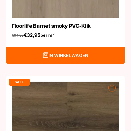
Floorlife Barnet smoky PVC-Klik
€
32,95
2
per m
€
34,95
Oorspronkelijke
Huidige
prijs
prijs
was:
is:
IN WINKELWAGEN
€34,95.
€32,95.
SALE