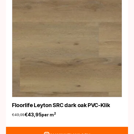
Floorlife Leyton SRC dark oak PVC-Klik
€
43,95
2
per m
€
49,95
Oorspronkelijke
Huidige
prijs
prijs
was:
is: