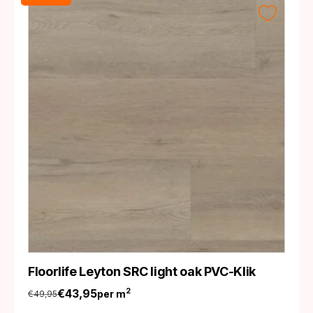
Floorlife Leyton SRC light oak PVC-Klik
€
43,95
2
per m
€
49,95
Oorspronkelijke
Huidige