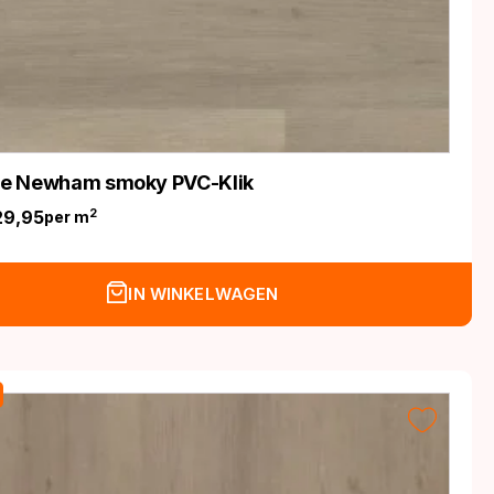
ife Newham smoky PVC-Klik
29,95
2
per m
nkelijke
IN WINKELWAGEN
.
.