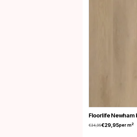
Floorlife Newham 
€
29,95
2
per m
€
34,95
Oorspronkelijke
Huidige
prijs
prijs