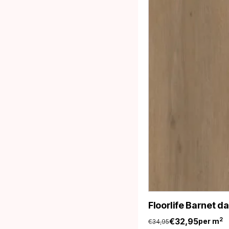
Floorlife Barnet d
€
32,95
2
per m
€
34,95
Oorspronkelijke
Huidige