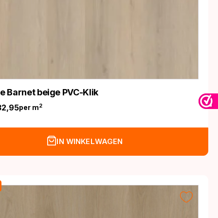
fe Barnet beige PVC-Klik
32,95
2
per m
nkelijke
IN WINKELWAGEN
.
.