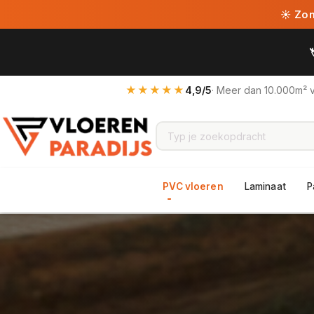
☀ Zome
★★★★★
4,9/5
· Meer dan 10.000m² 
PVC vloeren
Laminaat
P