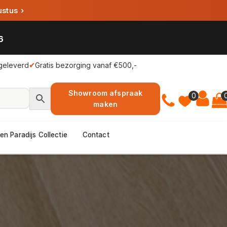
ustus
›
6
geleverd
✔
Gratis bezorging vanaf €500,-
Showroom afspraak
0
maken
en Paradijs Collectie
Contact