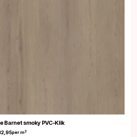
ife Barnet smoky PVC-Klik
32,95
2
per m
nkelijke