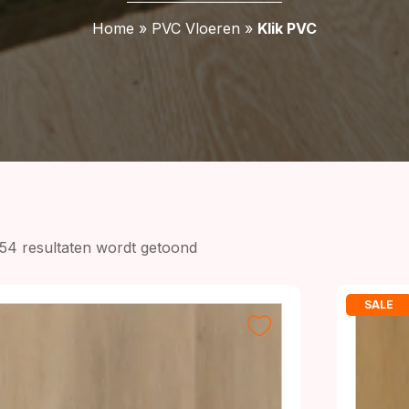
Home
»
PVC Vloeren
»
Klik PVC
Gesorteerd
254 resultaten wordt getoond
op
prijs:
SALE
laag
naar
hoog