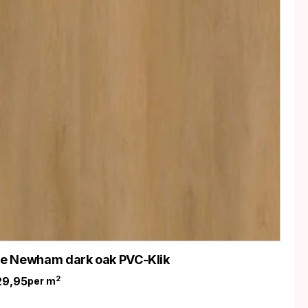
ife Newham dark oak PVC-Klik
29,95
2
per m
nkelijke