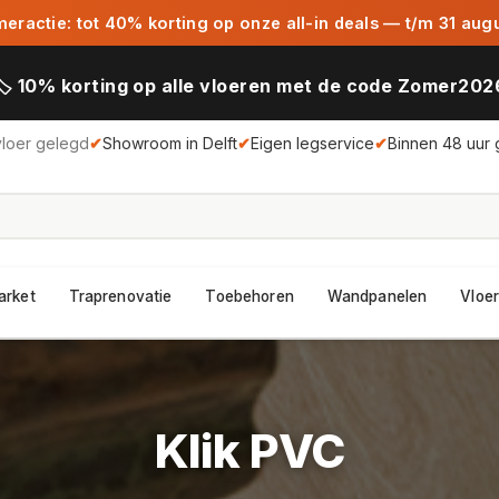
ractie: tot 40% korting op onze all-in deals — t/m 31 aug
🏷️ 10% korting op alle vloeren met de code Zomer202
vloer gelegd
✔
Showroom in Delft
✔
Eigen legservice
✔
Binnen 48 uur 
arket
Traprenovatie
Toebehoren
Wandpanelen
Vloer
Klik PVC