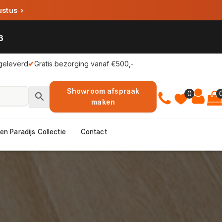
ustus
›
6
geleverd
✔
Gratis bezorging vanaf €500,-
Showroom afspraak
0
maken
en Paradijs Collectie
Contact