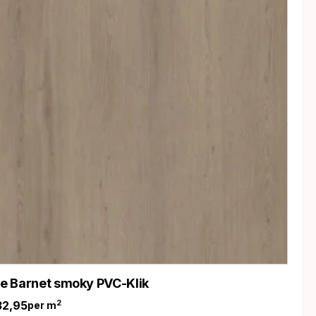
ife Barnet smoky PVC-Klik
32,95
2
per m
nkelijke