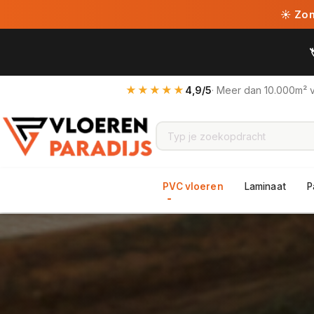
☀ Zome
★★★★★
4,9/5
· Meer dan 10.000m² 
PVC vloeren
Laminaat
P