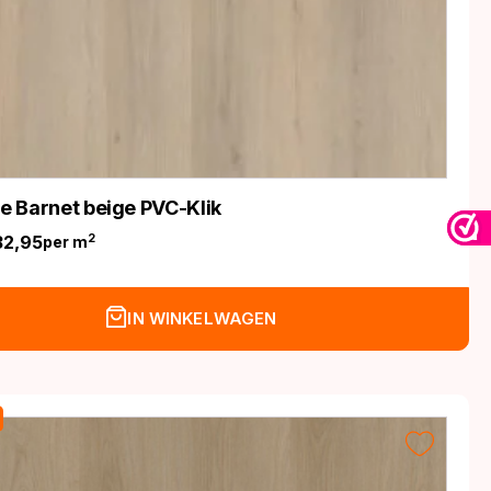
fe Barnet beige PVC-Klik
32,95
2
per m
nkelijke
IN WINKELWAGEN
.
.