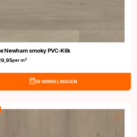
ife Newham smoky PVC-Klik
29,95
2
per m
nkelijke
IN WINKELWAGEN
.
.