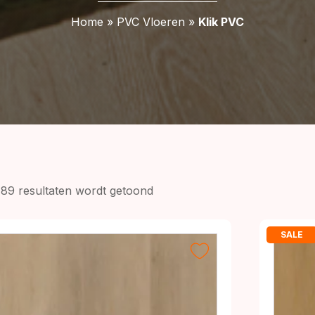
Home
»
PVC Vloeren
»
Klik PVC
Gesorteerd
489 resultaten wordt getoond
op
prijs:
SALE
laag
naar
hoog