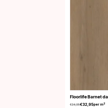
Floorlife Barnet d
€
32,95
2
per m
€
34,95
Oorspronkelijke
Huidige