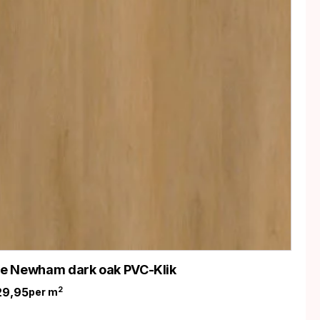
ife Newham dark oak PVC-Klik
29,95
2
per m
nkelijke