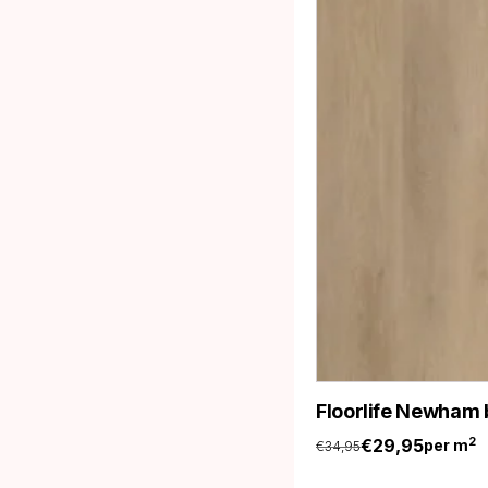
Floorlife Newham 
€
29,95
2
per m
€
34,95
Oorspronkelijke
Huidige
prijs
prijs