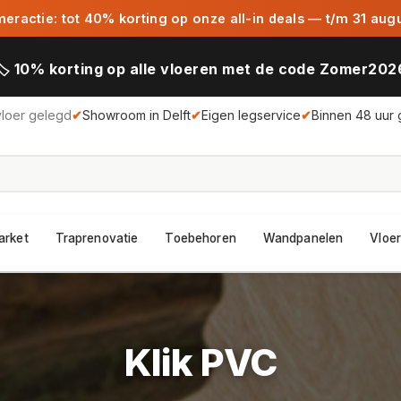
ractie: tot 40% korting op onze all-in deals — t/m 31 aug
🏷️ 10% korting op alle vloeren met de code Zomer202
vloer gelegd
✔
Showroom in Delft
✔
Eigen legservice
✔
Binnen 48 uur 
arket
Traprenovatie
Toebehoren
Wandpanelen
Vloer
Klik PVC