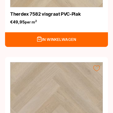
Therdex 7582 visgraat PVC-Plak
€
49,95
2
per m
IN WINKELWAGEN