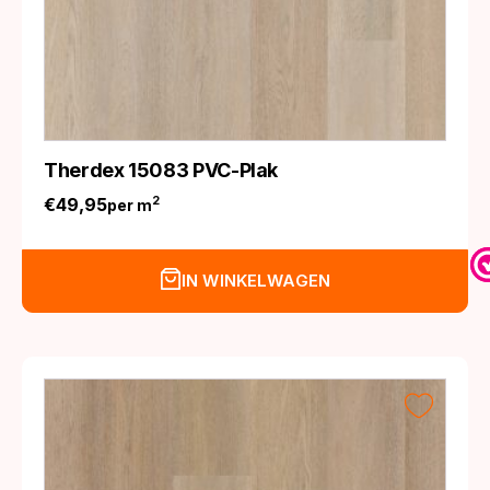
Therdex 15083 PVC-Plak
€
49,95
2
per m
IN WINKELWAGEN