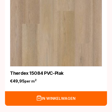
Therdex 15084 PVC-Plak
€
49,95
2
per m
IN WINKELWAGEN