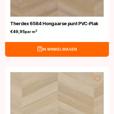
Therdex 6584 Hongaarse punt PVC-Plak
€
49,95
2
per m
IN WINKELWAGEN