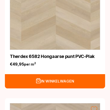
Therdex 6582 Hongaarse punt PVC-Plak
€
49,95
2
per m
IN WINKELWAGEN