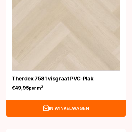
Therdex 7581 visgraat PVC-Plak
€
49,95
2
per m
IN WINKELWAGEN