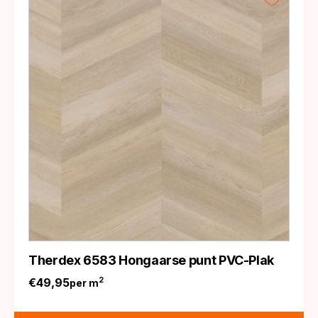
Therdex 6583 Hongaarse punt PVC-Plak
€
49,95
2
per m