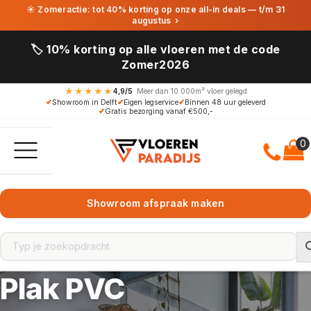
☀ Zomeractie: tot 40% korting op onze all-in deals — t/m 31
augustus
›
🏷️ 10% korting op alle vloeren met de code
Zomer2026
★★★★★
4,9/5
· Meer dan 10.000m² vloer gelegd
✔
Showroom in Delft
✔
Eigen legservice
✔
Binnen 48 uur geleverd
✔
Gratis bezorging vanaf €500,-
Showroom afspraak maken
Plak PVC