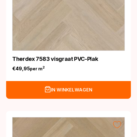
Therdex 7583 visgraat PVC-Plak
€
49,95
2
per m
IN WINKELWAGEN