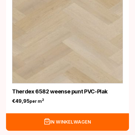
Therdex 6582 weense punt PVC-Plak
€
49,95
2
per m
IN WINKELWAGEN