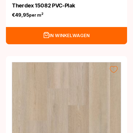
Therdex 15082 PVC-Plak
€
49,95
2
per m
IN WINKELWAGEN