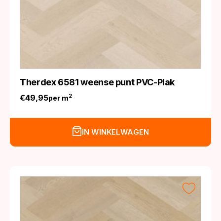
Therdex 6581 weense punt PVC-Plak
€
49,95
2
per m
IN WINKELWAGEN