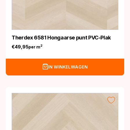
Therdex 6581 Hongaarse punt PVC-Plak
€
49,95
2
per m
IN WINKELWAGEN