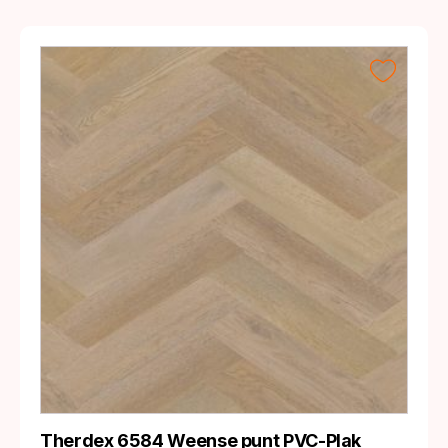
Therdex 6584 Weense punt PVC-Plak