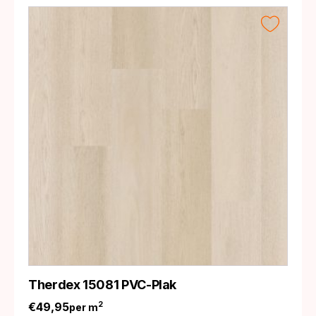
Therdex 15081 PVC-Plak
€
49,95
2
per m