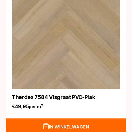
Therdex 7584 Visgraat PVC-Plak
€
49,95
2
per m
IN WINKELWAGEN