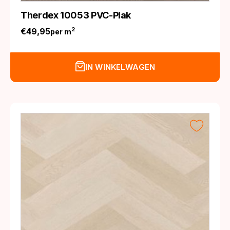
Therdex 10053 PVC-Plak
€
49,95
2
per m
IN WINKELWAGEN