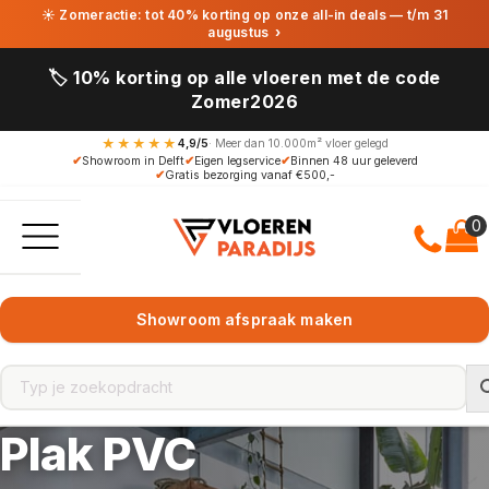
☀ Zomeractie: tot 40% korting op onze all-in deals — t/m 31
augustus
›
🏷️ 10% korting op alle vloeren met de code
Zomer2026
★★★★★
4,9/5
· Meer dan 10.000m² vloer gelegd
✔
Showroom in Delft
✔
Eigen legservice
✔
Binnen 48 uur geleverd
✔
Gratis bezorging vanaf €500,-
Showroom afspraak maken
Plak PVC