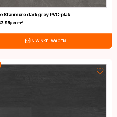
ife Stanmore dark grey PVC-plak
33,95
2
per m
nkelijke
IN WINKELWAGEN
.
.