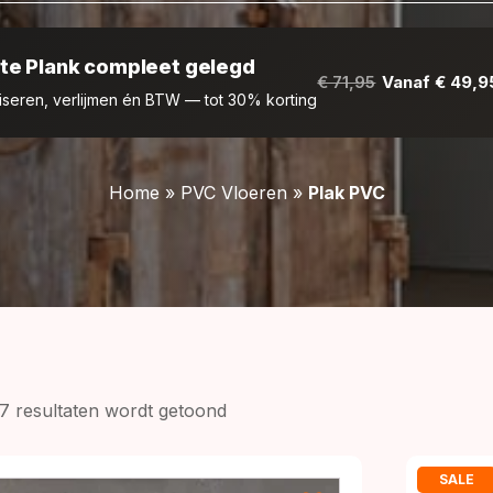
te Plank compleet gelegd
€ 71,95
Vanaf € 49,9
liseren, verlijmen én BTW — tot 30% korting
Home
»
PVC Vloeren
»
Plak PVC
Gesorteerd
37 resultaten wordt getoond
op
prijs:
SALE
laag