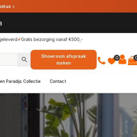
ustus
›
6
geleverd
✔
Gratis bezorging vanaf €500,-
Showroom afspraak
0
maken
en Paradijs Collectie
Contact