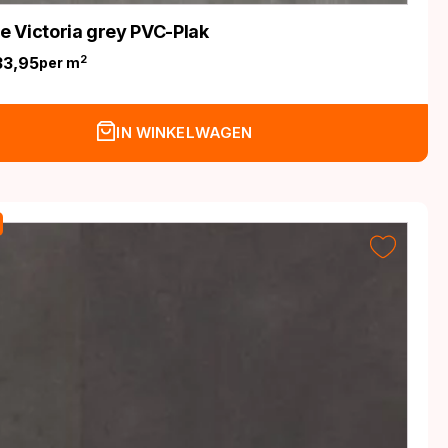
fe Victoria grey PVC-Plak
33,95
2
per m
nkelijke
IN WINKELWAGEN
.
.