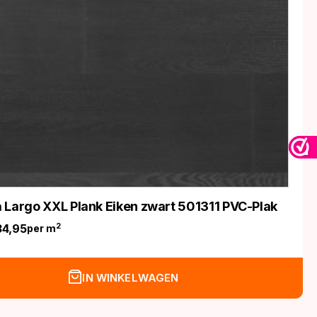
 Largo XXL Plank Eiken zwart 501311 PVC-Plak
34,95
2
per m
nkelijke
IN WINKELWAGEN
.
.