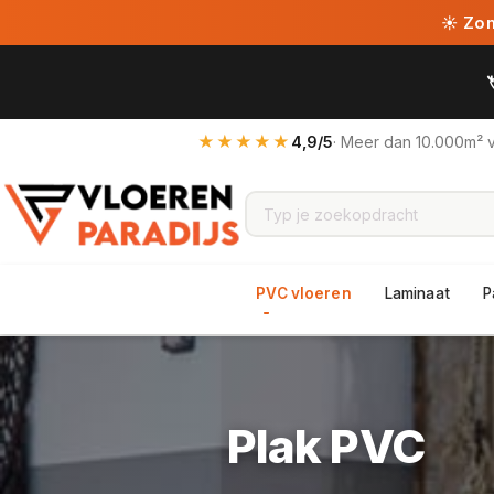
☀ Zome
★★★★★
4,9/5
· Meer dan 10.000m² 
PVC vloeren
Laminaat
P
Plak PVC