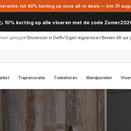
ractie: tot 40% korting op onze all-in deals — t/m 31 aug
🏷️ 10% korting op alle vloeren met de code Zomer202
vloer gelegd
✔
Showroom in Delft
✔
Eigen legservice
✔
Binnen 48 uur 
arket
Traprenovatie
Toebehoren
Wandpanelen
Vloer