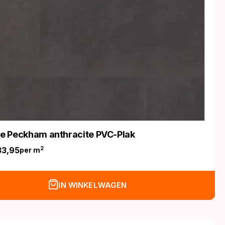
ife Peckham anthracite PVC-Plak
33,95
2
per m
nkelijke
IN WINKELWAGEN
.
.