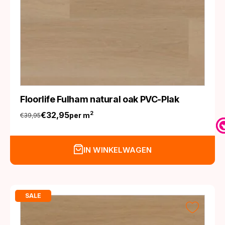
Floorlife Fulham natural oak PVC-Plak
€
32,95
2
per m
€
39,95
Oorspronkelijke
Huidige
prijs
prijs
was:
is:
IN WINKELWAGEN
€39,95.
€32,95.
SALE