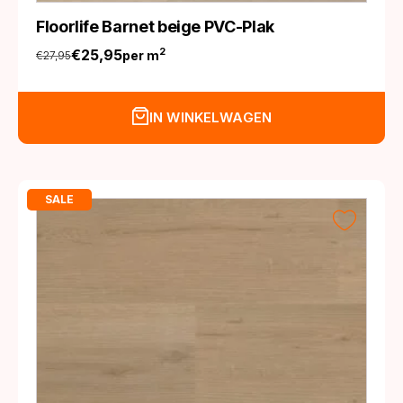
Floorlife Barnet beige PVC-Plak
€
25,95
2
per m
€
27,95
Oorspronkelijke
Huidige
prijs
prijs
was:
is:
IN WINKELWAGEN
€27,95.
€25,95.
SALE