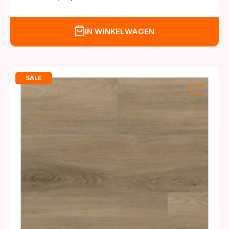
Oorspronkelijke
Huidige
prijs
prijs
was:
is:
IN WINKELWAGEN
€39,95.
€32,95.
SALE