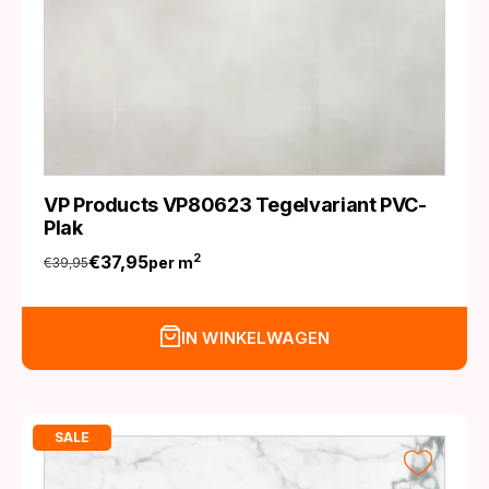
VP Products VP80623 Tegelvariant PVC-
Plak
€
37,95
2
per m
€
39,95
Oorspronkelijke
Huidige
prijs
prijs
was:
is:
IN WINKELWAGEN
€39,95.
€37,95.
SALE