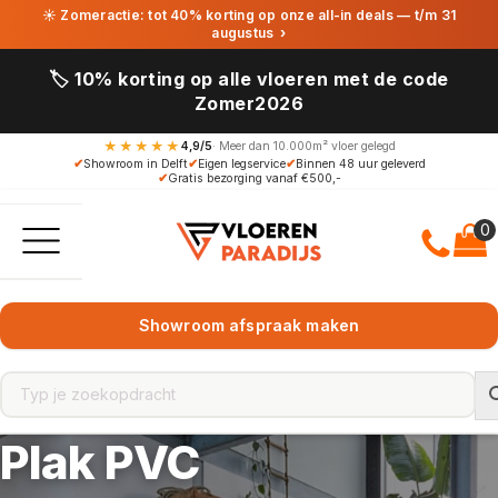
☀ Zomeractie: tot 40% korting op onze all-in deals — t/m 31
augustus
›
🏷️ 10% korting op alle vloeren met de code
Zomer2026
★★★★★
4,9/5
· Meer dan 10.000m² vloer gelegd
✔
Showroom in Delft
✔
Eigen legservice
✔
Binnen 48 uur geleverd
✔
Gratis bezorging vanaf €500,-
Showroom afspraak maken
Plak PVC