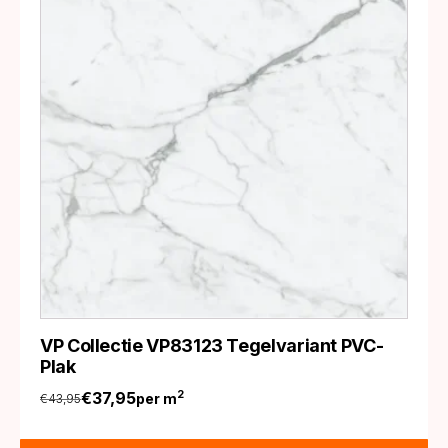
VP Collectie VP83123 Tegelvariant PVC-
Plak
€
37,95
2
per m
€
43,95
Oorspronkelijke
Huidige
prijs
prijs