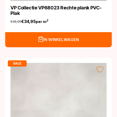
VP Collectie VP68023 Rechte plank PVC-
Plak
€
34,95
2
per m
€
36,95
Oorspronkelijke
Huidige
prijs
prijs
was:
is:
IN WINKELWAGEN
€36,95.
€34,95.
SALE