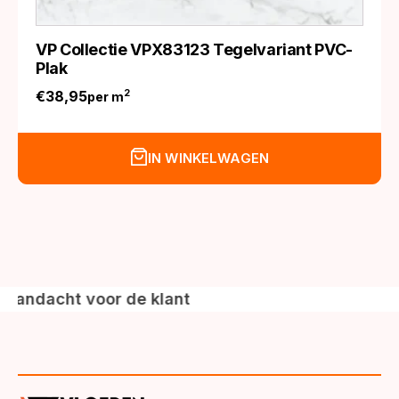
VP Collectie VPX83123 Tegelvariant PVC-
Plak
€
38,95
2
per m
IN WINKELWAGEN
acht voor de klant