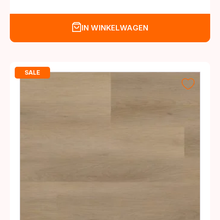
prijs
prijs
was:
is:
IN WINKELWAGEN
€27,95.
€25,95.
SALE