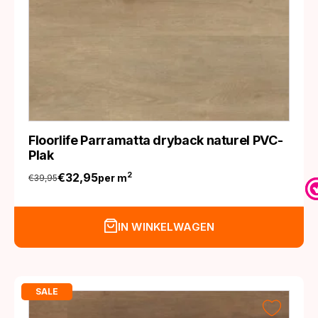
Floorlife Parramatta dryback naturel PVC-
Plak
€
32,95
2
per m
€
39,95
Oorspronkelijke
Huidige
prijs
prijs
was:
is:
IN WINKELWAGEN
€39,95.
€32,95.
SALE