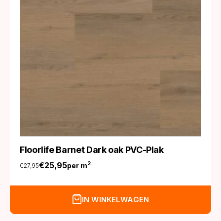
Floorlife Barnet Dark oak PVC-Plak
€
25,95
2
per m
€
27,95
Oorspronkelijke
Huidige
prijs
prijs
was:
is:
IN WINKELWAGEN
€27,95.
€25,95.