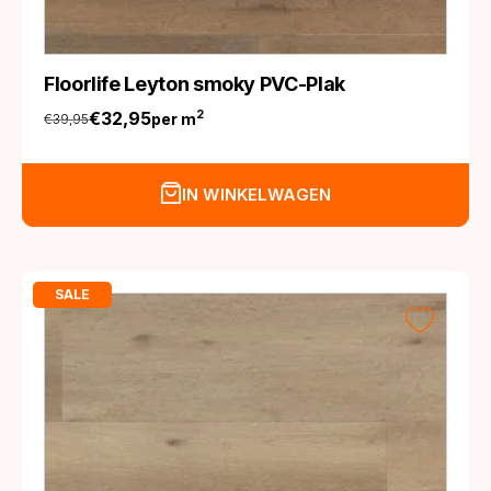
Floorlife Leyton smoky PVC-Plak
€
32,95
2
per m
€
39,95
Oorspronkelijke
Huidige
prijs
prijs
was:
is:
IN WINKELWAGEN
€39,95.
€32,95.
SALE