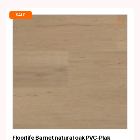
SALE
Floorlife Barnet natural oak PVC-Plak