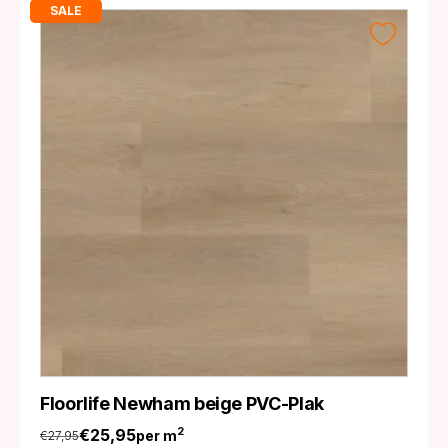
SALE
Floorlife Newham beige PVC-Plak
€
25,95
2
per m
€
27,95
Oorspronkelijke
Huidige