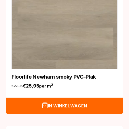
Floorlife Newham smoky PVC-Plak
€
25,95
2
per m
€
27,95
Oorspronkelijke
Huidige
prijs
prijs
was:
is:
IN WINKELWAGEN
€27,95.
€25,95.