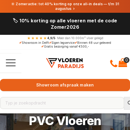
☀ Zomeractie: tot 40% korting op onze all-in deals — t/m 31
augustus
›
🏷️ 10% korting op alle vloeren met de code
Zomer2026
★★★★★
4,9/5
· Meer dan 10.000m² vloer gelegd
✔
Showroom in Delft
✔
Eigen legservice
✔
Binnen 48 uur geleverd
✔
Gratis bezorging vanaf €500,-
Showroom afspraak maken
PVC Vloeren