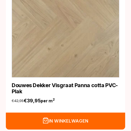
Douwes Dekker Visgraat Panna cotta PVC-
Plak
€
39,95
2
per m
€
42,95
Oorspronkelijke
Huidige
prijs
prijs
was:
is:
IN WINKELWAGEN
€42,95.
€39,95.