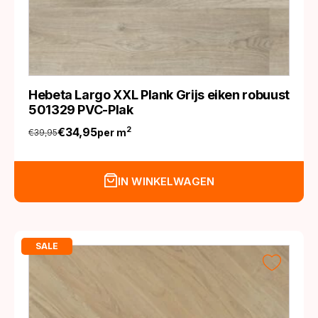
Hebeta Largo XXL Plank Grijs eiken robuust
501329 PVC-Plak
€
34,95
2
per m
€
39,95
Oorspronkelijke
Huidige
prijs
prijs
was:
is:
IN WINKELWAGEN
€39,95.
€34,95.
SALE