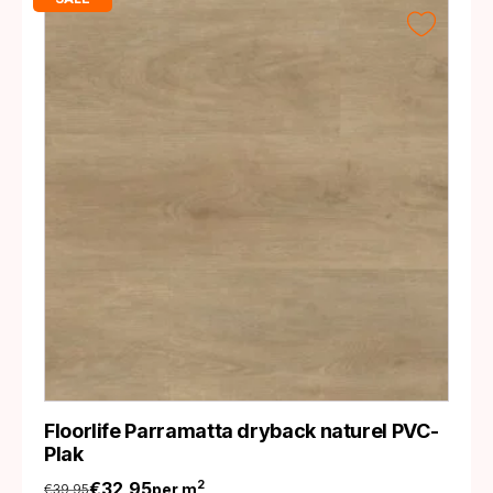
Floorlife Parramatta dryback naturel PVC-
Plak
€
32,95
2
per m
€
39,95