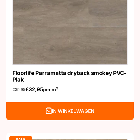
Floorlife Parramatta dryback smokey PVC-
Plak
€
32,95
2
per m
€
39,95
Oorspronkelijke
Huidige
prijs
prijs
was:
is:
IN WINKELWAGEN
€39,95.
€32,95.
SALE