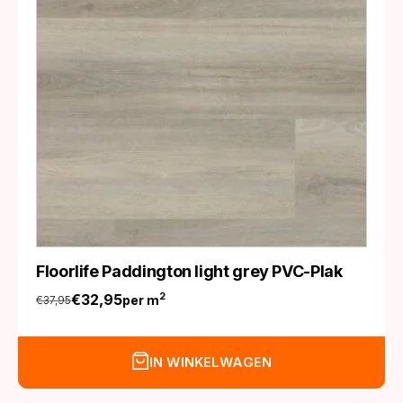
Floorlife Paddington light grey PVC-Plak
€
32,95
2
per m
€
37,95
Oorspronkelijke
Huidige
prijs
prijs
was:
is:
IN WINKELWAGEN
€37,95.
€32,95.