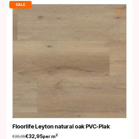
SALE
Floorlife Leyton natural oak PVC-Plak
€
32,95
2
per m
€
39,95