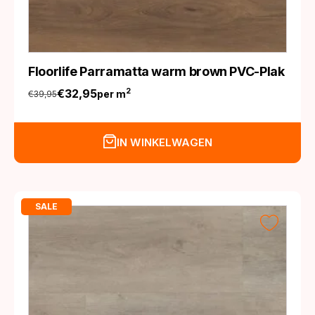
Floorlife Parramatta warm brown PVC-Plak
€
32,95
2
per m
€
39,95
Oorspronkelijke
Huidige
prijs
prijs
was:
is:
IN WINKELWAGEN
€39,95.
€32,95.
SALE