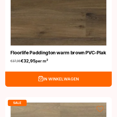
Floorlife Paddington warm brown PVC-Plak
€
32,95
2
per m
€
37,95
Oorspronkelijke
Huidige
prijs
prijs
was:
is:
IN WINKELWAGEN
€37,95.
€32,95.
SALE