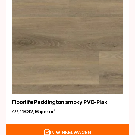
Floorlife Paddington smoky PVC-Plak
€
32,95
2
per m
€
37,95
Oorspronkelijke
Huidige
prijs
prijs
was:
is:
IN WINKELWAGEN