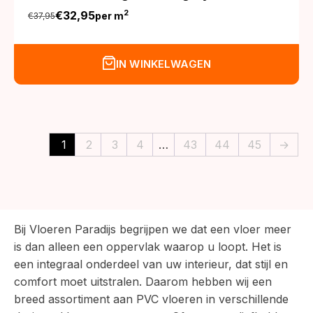
€
32,95
2
per m
€
37,95
Oorspronkelijke
Huidige
prijs
prijs
was:
is:
IN WINKELWAGEN
€37,95.
€32,95.
1
2
3
4
…
43
44
45
→
Bij Vloeren Paradijs begrijpen we dat een vloer meer
is dan alleen een oppervlak waarop u loopt. Het is
een integraal onderdeel van uw interieur, dat stijl en
comfort moet uitstralen. Daarom hebben wij een
breed assortiment aan PVC vloeren in verschillende