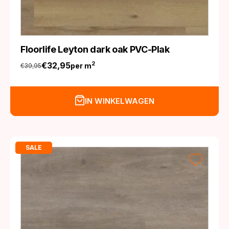
Floorlife Leyton dark oak PVC-Plak
€
32,95
2
per m
€
39,95
Oorspronkelijke
Huidige
prijs
prijs
was:
is:
IN WINKELWAGEN
€39,95.
€32,95.
SALE