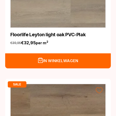
Floorlife Leyton light oak PVC-Plak
€
32,95
2
per m
€
39,95
Oorspronkelijke
Huidige
prijs
prijs
was:
is:
IN WINKELWAGEN
€39,95.
€32,95.
SALE