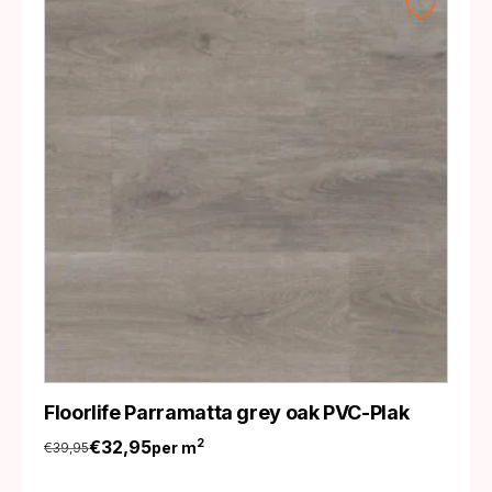
Floorlife Parramatta grey oak PVC-Plak
€
32,95
2
per m
€
39,95
Oorspronkelijke
Huidige
prijs
prijs