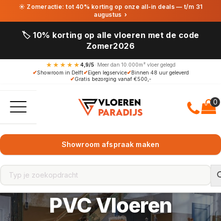
☀ Zomeractie: tot 40% korting op onze all-in deals — t/m 31
augustus
›
🏷️ 10% korting op alle vloeren met de code
Zomer2026
★★★★★
4,9/5
· Meer dan 10.000m² vloer gelegd
✔
Showroom in Delft
✔
Eigen legservice
✔
Binnen 48 uur geleverd
✔
Gratis bezorging vanaf €500,-
Showroom afspraak maken
PVC Vloeren