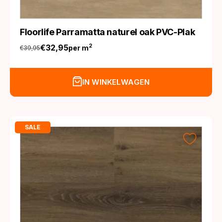
Floorlife Parramatta naturel oak PVC-Plak
€
32,95
2
per m
€
39,95
Oorspronkelijke
Huidige
prijs
prijs
was:
is:
IN WINKELWAGEN
€39,95.
€32,95.
SALE