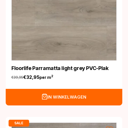
Floorlife Parramatta light grey PVC-Plak
€
32,95
2
per m
€
39,95
Oorspronkelijke
Huidige
prijs
prijs
was:
is:
IN WINKELWAGEN
€39,95.
€32,95.
SALE