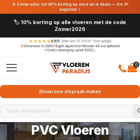
☀ Zomeractie: tot 40% korting op onze all-in deals — t/m 31
augustus
›
🏷️ 10% korting op alle vloeren met de code
Zomer2026
★★★★★
4,9/5
· Meer dan 10.000m² vloer gelegd
✔
Showroom in Delft
✔
Eigen legservice
✔
Binnen 48 uur geleverd
✔
Gratis bezorging vanaf €500,-
Showroom afspraak maken
PVC Vloeren