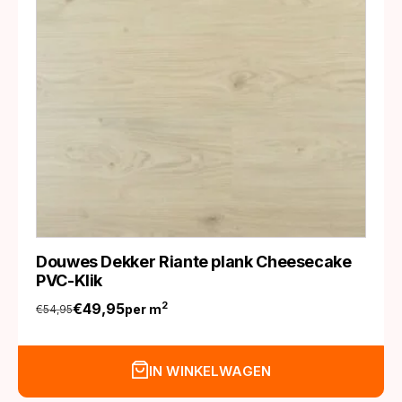
Douwes Dekker Riante plank Cheesecake
PVC-Klik
€
49,95
2
per m
€
54,95
Oorspronkelijke
Huidige
prijs
prijs
was:
is:
IN WINKELWAGEN
€54,95.
€49,95.