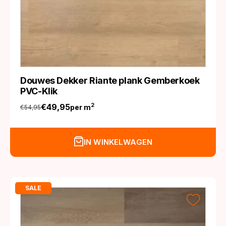
Douwes Dekker Riante plank Gemberkoek
PVC-Klik
€
49,95
2
per m
€
54,95
Oorspronkelijke
Huidige
prijs
prijs
was:
is:
IN WINKELWAGEN
€54,95.
€49,95.
SALE