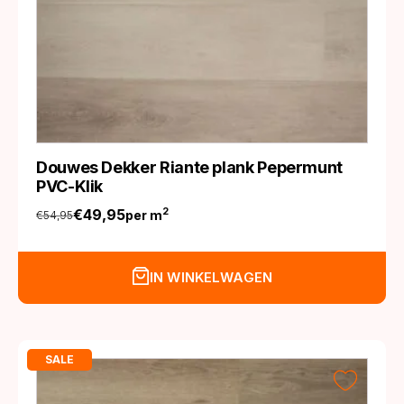
Douwes Dekker Riante plank Pepermunt
PVC-Klik
€
49,95
2
per m
€
54,95
Oorspronkelijke
Huidige
prijs
prijs
was:
is:
IN WINKELWAGEN
€54,95.
€49,95.
SALE