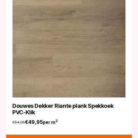
Douwes Dekker Riante plank Spekkoek
PVC-Klik
€
49,95
2
per m
€
54,95
Oorspronkelijke
Huidige
prijs
prijs