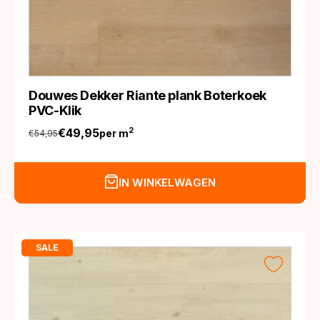
Douwes Dekker Riante plank Boterkoek
PVC-Klik
€
49,95
2
per m
€
54,95
Oorspronkelijke
Huidige
prijs
prijs
was:
is:
IN WINKELWAGEN
€54,95.
€49,95.
SALE