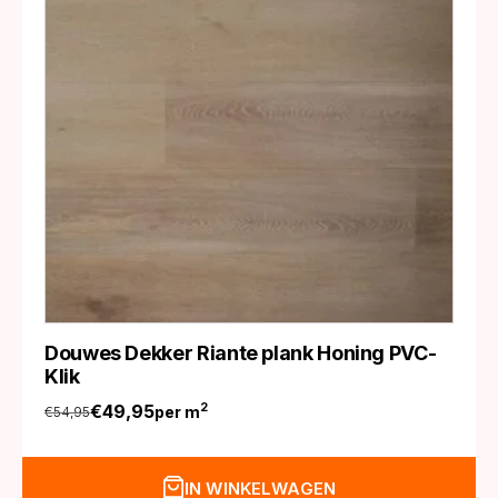
Douwes Dekker Riante plank Honing PVC-
Klik
€
49,95
2
per m
€
54,95
Oorspronkelijke
Huidige
prijs
prijs
was:
is:
IN WINKELWAGEN