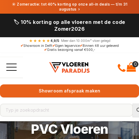
☀ Zomeractie: tot 40% korting op onze all-in deals — t/m 31
augustus
›
🏷️ 10% korting op alle vloeren met de code
Zomer2026
★★★★★
4,9/5
· Meer dan 10.000m² vloer gelegd
✔
Showroom in Delft
✔
Eigen legservice
✔
Binnen 48 uur geleverd
✔
Gratis bezorging vanaf €500,-
Showroom afspraak maken
PVC Vloeren