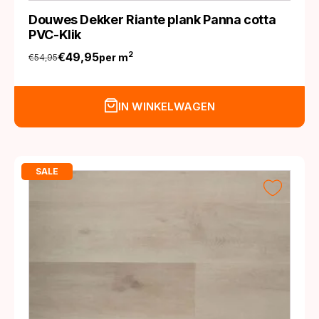
Douwes Dekker Riante plank Panna cotta
PVC-Klik
€
49,95
2
per m
€
54,95
Oorspronkelijke
Huidige
prijs
prijs
was:
is:
IN WINKELWAGEN
€54,95.
€49,95.
SALE