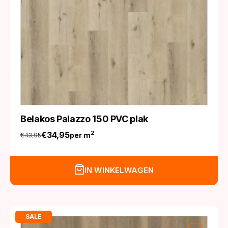
Belakos Palazzo 150 PVC plak
€
34,95
2
per m
€
43,95
Oorspronkelijke
Huidige
prijs
prijs
was:
is:
IN WINKELWAGEN
€43,95.
€34,95.
SALE