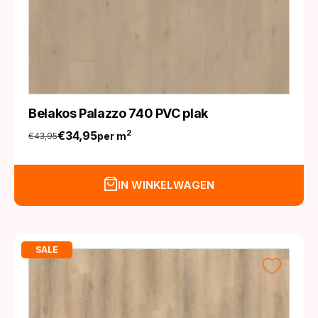
Belakos Palazzo 740 PVC plak
€
34,95
2
per m
€
43,95
Oorspronkelijke
Huidige
prijs
prijs
was:
is:
IN WINKELWAGEN
€43,95.
€34,95.
SALE