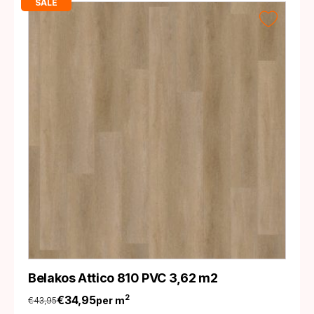
SALE
Belakos Attico 810 PVC 3,62 m2
€
34,95
2
per m
€
43,95
Oorspronkelijke
Huidige