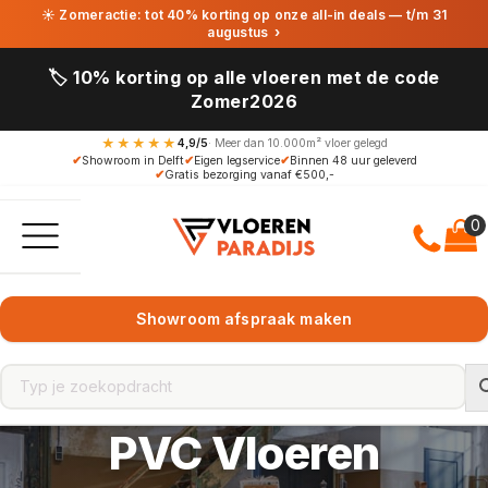
☀ Zomeractie: tot 40% korting op onze all-in deals — t/m 31
augustus
›
🏷️ 10% korting op alle vloeren met de code
Zomer2026
★★★★★
4,9/5
· Meer dan 10.000m² vloer gelegd
✔
Showroom in Delft
✔
Eigen legservice
✔
Binnen 48 uur geleverd
✔
Gratis bezorging vanaf €500,-
Showroom afspraak maken
PVC Vloeren