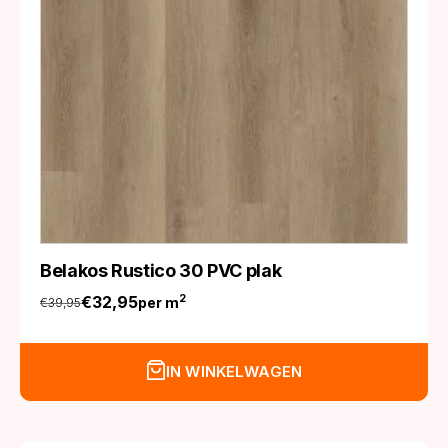
Belakos Rustico 30 PVC plak
€
32,95
2
per m
€
39,95
Oorspronkelijke
Huidige
prijs
prijs
was:
is:
IN WINKELWAGEN
€39,95.
€32,95.