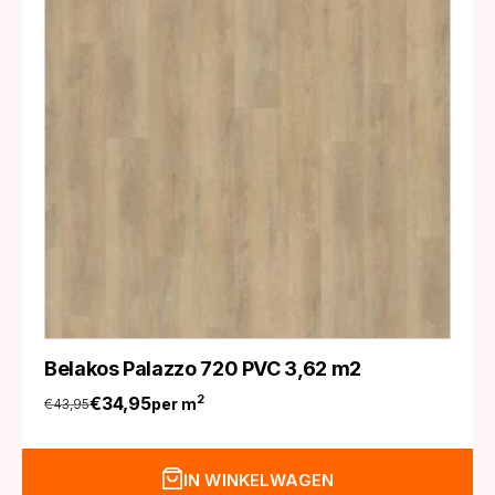
Belakos Palazzo 720 PVC 3,62 m2
€
34,95
2
per m
€
43,95
Oorspronkelijke
Huidige
prijs
prijs
was:
is:
IN WINKELWAGEN