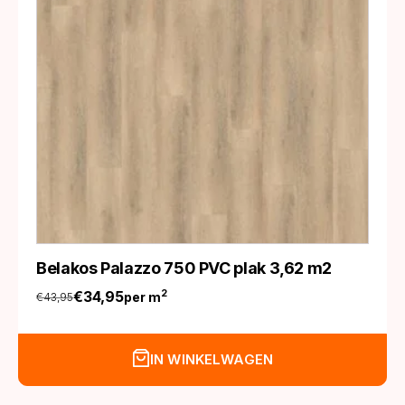
Belakos Palazzo 750 PVC plak 3,62 m2
€
34,95
2
per m
€
43,95
Oorspronkelijke
Huidige
prijs
prijs
was:
is:
IN WINKELWAGEN
€43,95.
€34,95.