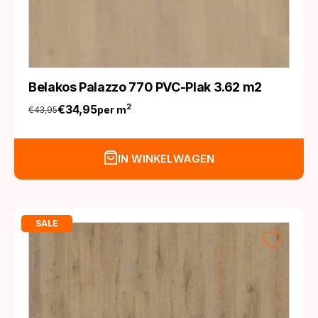
Belakos Palazzo 770 PVC-Plak 3.62 m2
€
34,95
2
per m
€
43,95
Oorspronkelijke
Huidige
prijs
prijs
was:
is:
IN WINKELWAGEN
€43,95.
€34,95.
SALE