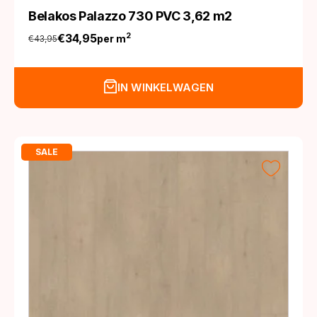
Belakos Palazzo 730 PVC 3,62 m2
€
34,95
2
per m
€
43,95
Oorspronkelijke
Huidige
prijs
prijs
was:
is:
IN WINKELWAGEN
€43,95.
€34,95.
SALE