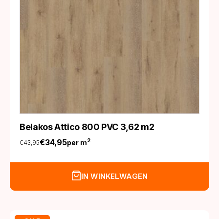
Belakos Attico 800 PVC 3,62 m2
€
34,95
2
per m
€
43,95
Oorspronkelijke
Huidige
prijs
prijs
was:
is:
IN WINKELWAGEN
€43,95.
€34,95.