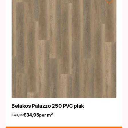
Belakos Palazzo 250 PVC plak
€
34,95
2
per m
€
43,95
Oorspronkelijke
Huidige
prijs
prijs