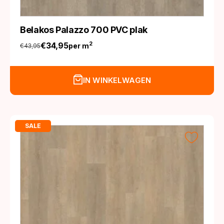
Belakos Palazzo 700 PVC plak
€
34,95
2
per m
€
43,95
Oorspronkelijke
Huidige
prijs
prijs
was:
is:
IN WINKELWAGEN
€43,95.
€34,95.
SALE