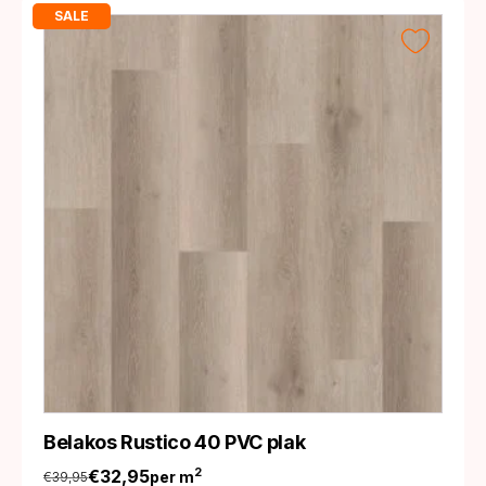
SALE
Belakos Rustico 40 PVC plak
€
32,95
2
per m
€
39,95