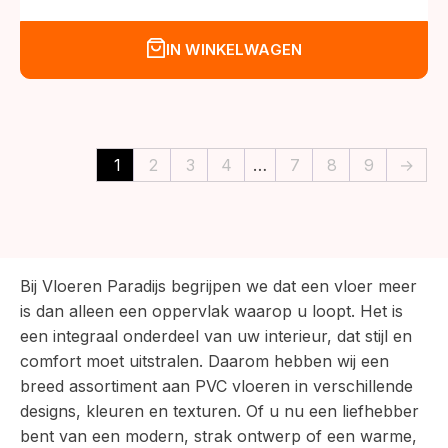
prijs
prijs
was:
is:
IN WINKELWAGEN
€43,95.
€34,95.
1
2
3
4
…
7
8
9
→
Bij Vloeren Paradijs begrijpen we dat een vloer meer
is dan alleen een oppervlak waarop u loopt. Het is
een integraal onderdeel van uw interieur, dat stijl en
comfort moet uitstralen. Daarom hebben wij een
breed assortiment aan PVC vloeren in verschillende
designs, kleuren en texturen. Of u nu een liefhebber
bent van een modern, strak ontwerp of een warme,