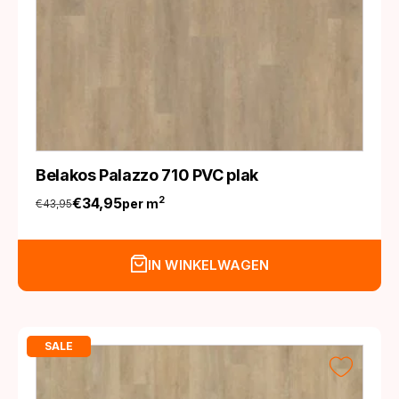
Belakos Palazzo 710 PVC plak
€
34,95
2
per m
€
43,95
Oorspronkelijke
Huidige
prijs
prijs
was:
is:
IN WINKELWAGEN
€43,95.
€34,95.
SALE