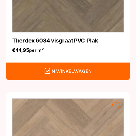
Therdex 6034 visgraat PVC-Plak
€
44,95
2
per m
IN WINKELWAGEN