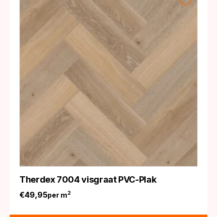
Therdex 7004 visgraat PVC-Plak
€
49,95
2
per m