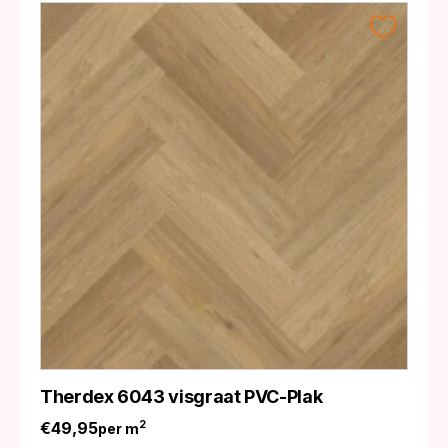
Therdex 6043 visgraat PVC-Plak
€
49,95
2
per m