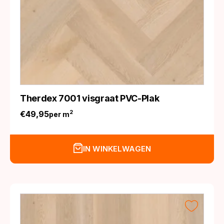
Therdex 7001 visgraat PVC-Plak
€
49,95
2
per m
IN WINKELWAGEN