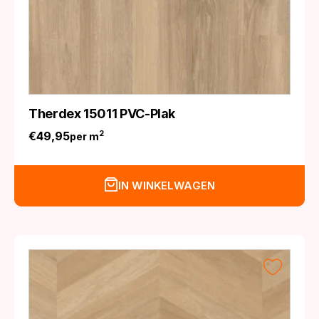
Therdex 15011 PVC-Plak
€
49,95
2
per m
IN WINKELWAGEN