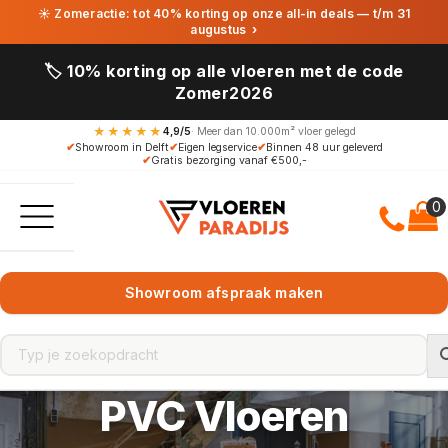
☀ Zomeractie: tot 40% korting op onze all-in deals — t/m 31
augustus
›
🏷️ 10% korting op alle vloeren met de code
Zomer2026
★★★★★
4,9/5
· Meer dan 10.000m² vloer gelegd
✔
Showroom in Delft
✔
Eigen legservice
✔
Binnen 48 uur geleverd
✔
Gratis bezorging vanaf €500,-
Showroom afspraak maken
PVC Vloeren