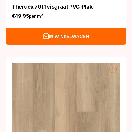
Therdex 7011 visgraat PVC-Plak
€
49,95
2
per m
IN WINKELWAGEN