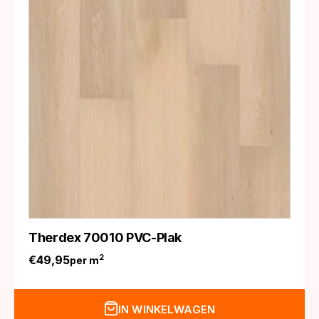
Therdex 70010 PVC-Plak
€
49,95
2
per m
IN WINKELWAGEN