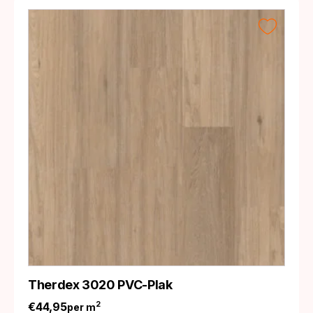
Therdex 3020 PVC-Plak
€
44,95
2
per m