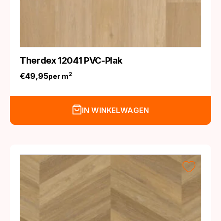
Therdex 12041 PVC-Plak
€
49,95
2
per m
IN WINKELWAGEN