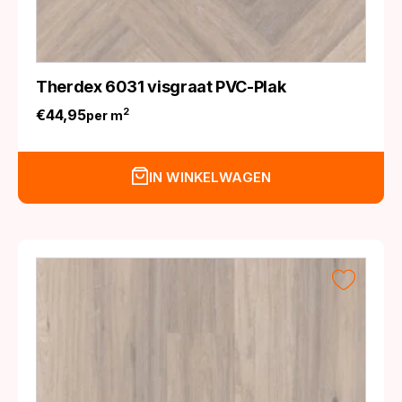
Therdex 6031 visgraat PVC-Plak
€
44,95
2
per m
IN WINKELWAGEN