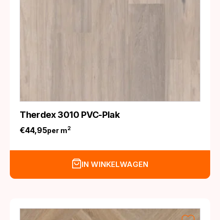
Therdex 3010 PVC-Plak
€
44,95
2
per m
IN WINKELWAGEN