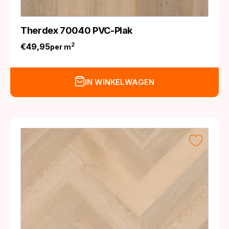
Therdex 70040 PVC-Plak
€
49,95
2
per m
IN WINKELWAGEN