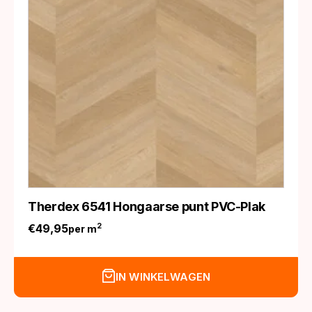
Therdex 6541 Hongaarse punt PVC-Plak
€
49,95
2
per m
IN WINKELWAGEN