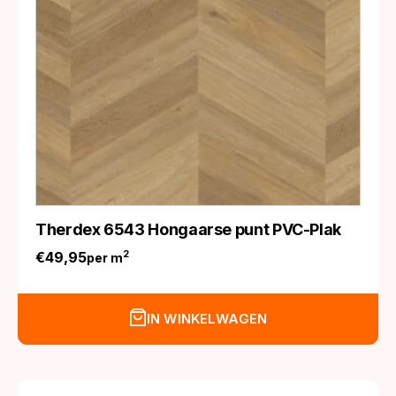
Therdex 6543 Hongaarse punt PVC-Plak
€
49,95
2
per m
IN WINKELWAGEN