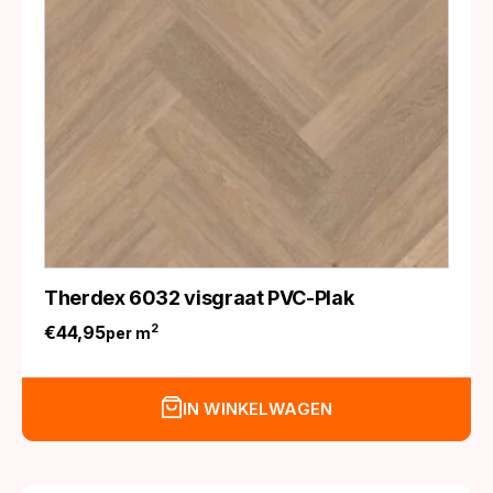
Therdex 6032 visgraat PVC-Plak
€
44,95
2
per m
IN WINKELWAGEN