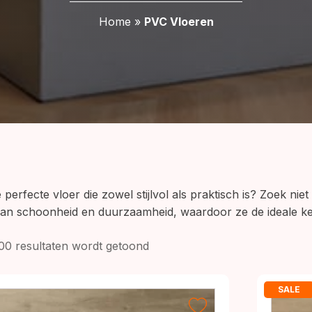
Home
»
PVC Vloeren
perfecte vloer die zowel stijlvol als praktisch is? Zoek ni
van schoonheid en duurzaamheid, waardoor ze de ideale keu
Gesorteerd
100 resultaten wordt getoond
op
prijs:
SALE
laag