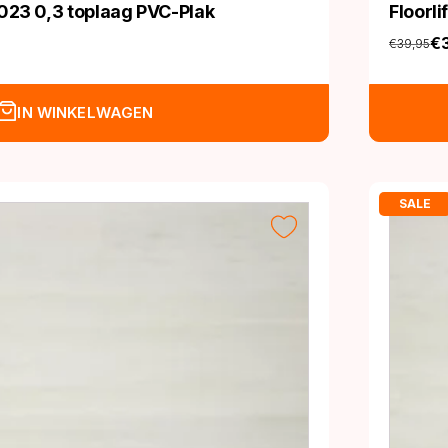
023 0,3 toplaag PVC-Plak
Floorl
€
€
39,95
Oorspro
Huidige
prijs
prijs
was:
is:
IN WINKELWAGEN
€39,95
€32,95
SALE