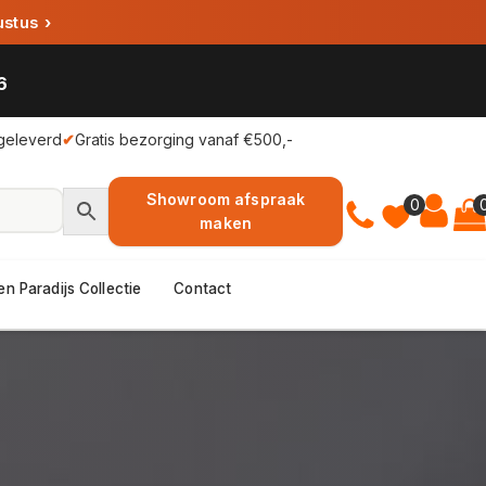
ustus
›
6
geleverd
✔
Gratis bezorging vanaf €500,-
Showroom afspraak
0
maken
en Paradijs Collectie
Contact