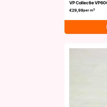
VP Collectie VP60
€
29,99
2
per m