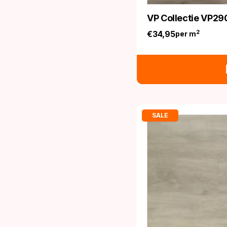
VP Collectie VP29
€
34,95
2
per m
SALE