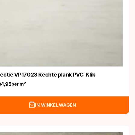
lectie VP17023 Rechte plank PVC-Klik
34,95
2
per m
nkelijke
IN WINKELWAGEN
.
.