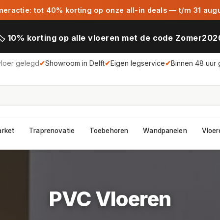
ractie: tot 40% korting op onze all-in deals — t/m 31 aug
🏷️ 10% korting op alle vloeren met de code Zomer202
vloer gelegd
✔
Showroom in Delft
✔
Eigen legservice
✔
Binnen 48 uur 
arket
Traprenovatie
Toebehoren
Wandpanelen
Vloer
PVC Vloeren