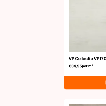
VP Collectie VP17
€
34,95
2
per m