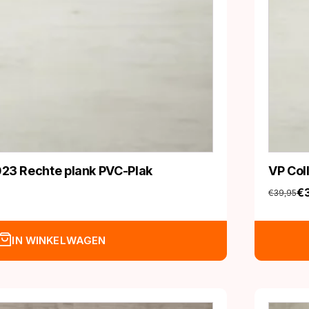
023 Rechte plank PVC-Plak
VP Col
€
€
39,95
Oorspro
Huidige
prijs
prijs
was:
is:
IN WINKELWAGEN
€39,95
€34,95