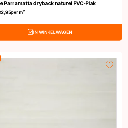
ife Parramatta dryback naturel PVC-Plak
32,95
2
per m
nkelijke
IN WINKELWAGEN
.
.