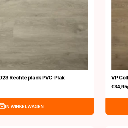
023 Rechte plank PVC-Plak
VP Col
€
34,95
IN WINKELWAGEN