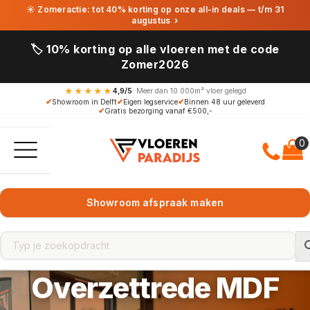
☀ Zomeractie: tot 40% korting op onze all-in deals — t/m 31
augustus
›
🏷️ 10% korting op alle vloeren met de code
Zomer2026
★★★★★
4,9/5
· Meer dan 10.000m² vloer gelegd
✔
Showroom in Delft
✔
Eigen legservice
✔
Binnen 48 uur geleverd
✔
Gratis bezorging vanaf €500,-
Showroom afspraak maken
Overzettrede MDF