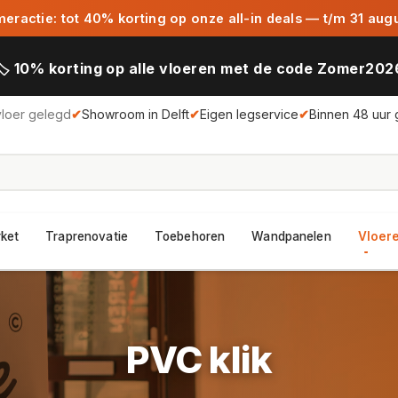
ractie: tot 40% korting op onze all-in deals — t/m 31 aug
🏷️ 10% korting op alle vloeren met de code Zomer202
vloer gelegd
✔
Showroom in Delft
✔
Eigen legservice
✔
Binnen 48 uur 
rket
Traprenovatie
Toebehoren
Wandpanelen
Vloere
PVC klik