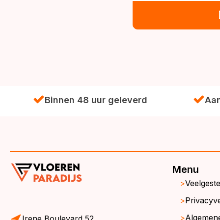
was:
is:
€54,95.
€47,95.
Binnen 48 uur geleverd
Aan
Menu
Veelgest
Privacyve
Algemen
Irene Boulevard 52,