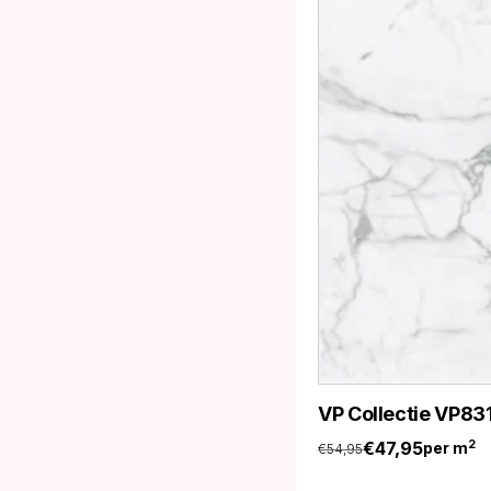
VP Collectie VP83
€
47,95
2
per m
€
54,95
Oorspronkelijke
Huidige
prijs
prijs