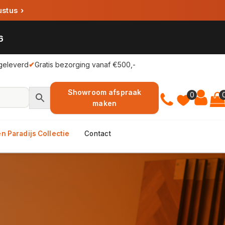
ustus
›
6
geleverd
✔
Gratis bezorging vanaf €500,-
Showroom afspraak
0
maken
n Paradijs Collectie
Contact