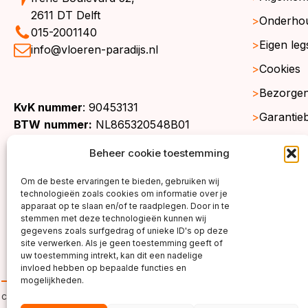
2611 DT Delft
Onderho
015-2001140
Eigen leg
info@vloeren-paradijs.nl
Cookies
Bezorgen
KvK nummer
: 90453131
Garantie
BTW
nummer:
NL865320548B01
Retourne
Beheer cookie toestemming
Gratis st
Om de beste ervaringen te bieden, gebruiken wij
Werkgeb
technologieën zoals cookies om informatie over je
apparaat op te slaan en/of te raadplegen. Door in te
stemmen met deze technologieën kunnen wij
gegevens zoals surfgedrag of unieke ID's op deze
site verwerken. Als je geen toestemming geeft of
uw toestemming intrekt, kan dit een nadelige
invloed hebben op bepaalde functies en
mogelijkheden.
copyright ©2026