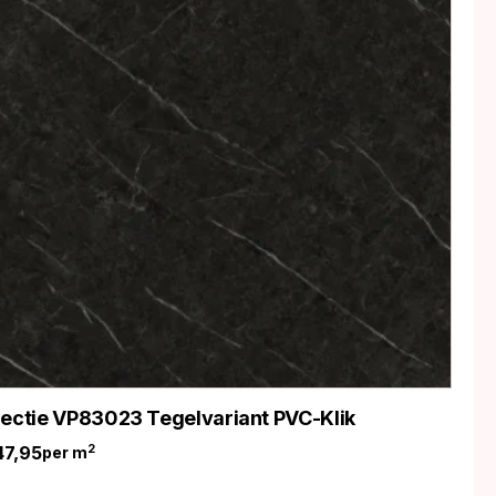
lectie VP83023 Tegelvariant PVC-Klik
47,95
2
per m
nkelijke