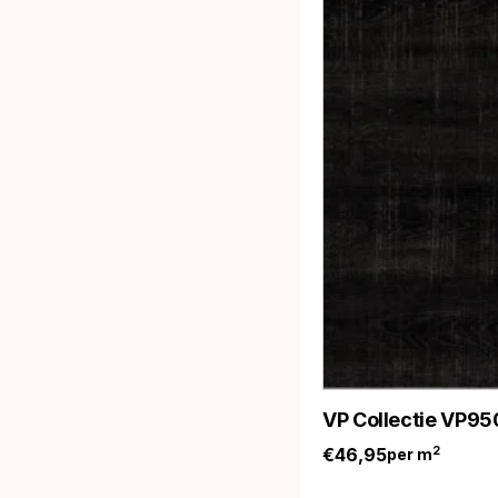
VP Collectie VP95
€
46,95
2
per m