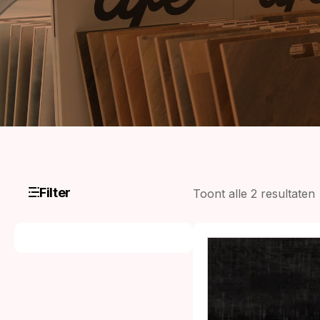
Filter
Toont alle 2 resultaten
p
l