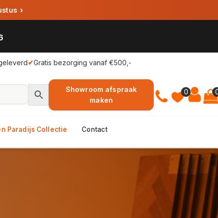
ustus
›
6
geleverd
✔
Gratis bezorging vanaf €500,-
Showroom afspraak
0
maken
n Paradijs Collectie
Contact