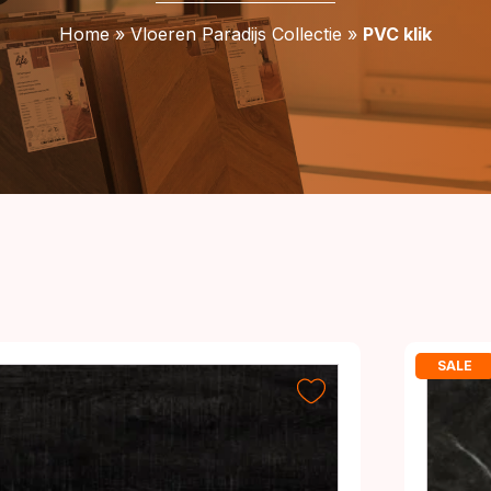
Home
»
Vloeren Paradijs Collectie
»
PVC klik
Gesorteerd
op
rijs:
SALE
aag
naar
hoog