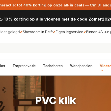
ractie: tot 40% korting op onze all-in deals — t/m 31 aug
🏷️ 10% korting op alle vloeren met de code Zomer202
vloer gelegd
✔
Showroom in Delft
✔
Eigen legservice
✔
Binnen 48 uur 
rket
Traprenovatie
Toebehoren
Wandpanelen
Vloere
PVC klik