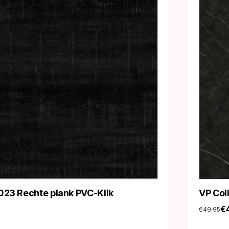
023 Rechte plank PVC-Klik
VP Col
€
€
49,95
Oorspro
Huidige
prijs
prijs