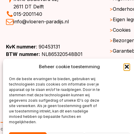
2611 DT Delft
Onderho
015-2001140
Eigen leg
info@vloeren-paradijs.nl
Cookies
Bezorgen
KvK nummer
: 90453131
Garantie
BTW
nummer:
NL865320548B01
Retourne
Beheer cookie toestemming
Gratis st
Om de beste ervaringen te bieden, gebruiken wij
Werkgeb
technologieën zoals cookies om informatie over je
apparaat op te slaan en/of te raadplegen. Door in te
stemmen met deze technologieën kunnen wij
gegevens zoals surfgedrag of unieke ID's op deze
site verwerken. Als je geen toestemming geeft of
uw toestemming intrekt, kan dit een nadelige
invloed hebben op bepaalde functies en
mogelijkheden.
copyright ©2026