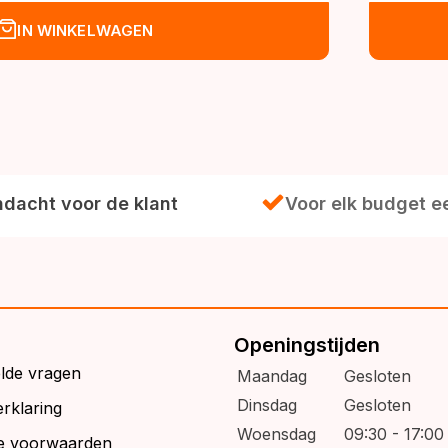
was:
is:
IN WINKELWAGEN
€49,95
€47,95.
dacht voor de klant
Voor elk budget e
Openingstijden
elde vragen
Maandag
Gesloten
Dinsdag
Gesloten
rklaring
Woensdag
09:30 - 17:00
e voorwaarden