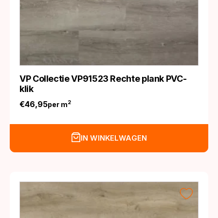
VP Collectie VP91523 Rechte plank PVC-
klik
€
46,95
2
per m
IN WINKELWAGEN