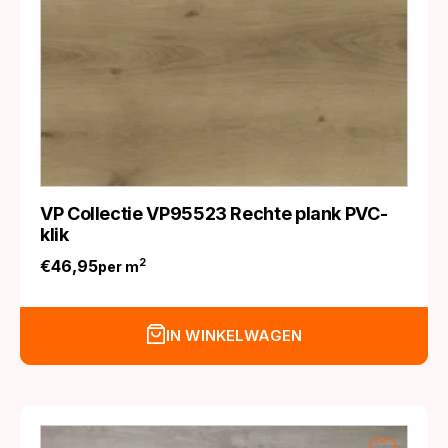
VP Collectie VP95523 Rechte plank PVC-
klik
€
46,95
2
per m
IN WINKELWAGEN