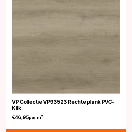
VP Collectie VP93523 Rechte plank PVC-
Klik
€
46,95
2
per m