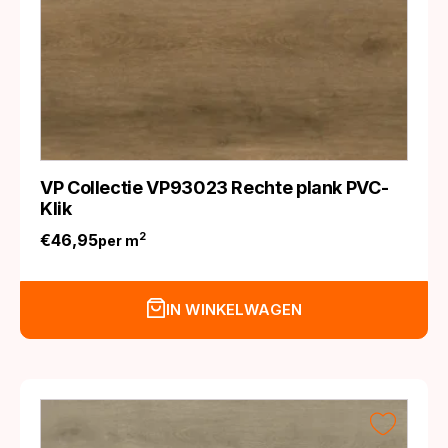
VP Collectie VP93023 Rechte plank PVC-
Klik
€
46,95
2
per m
IN WINKELWAGEN