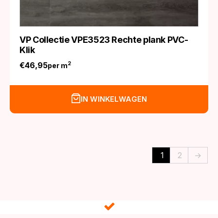
VP Collectie VPE3523 Rechte plank PVC-
Klik
€
46,95
2
per m
IN WINKELWAGEN
1
2
→