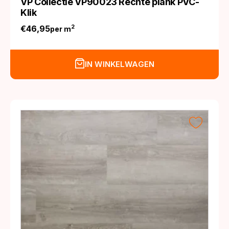
VP Collectie VP90023 Rechte plank PVC-
Klik
€
46,95
2
per m
IN WINKELWAGEN