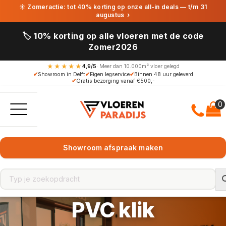
☀ Zomeractie: tot 40% korting op onze all-in deals — t/m 31
augustus
›
🏷️ 10% korting op alle vloeren met de code
Zomer2026
★★★★★
4,9/5
· Meer dan 10.000m² vloer gelegd
✔
Showroom in Delft
✔
Eigen legservice
✔
Binnen 48 uur geleverd
✔
Gratis bezorging vanaf €500,-
Showroom afspraak maken
PVC klik