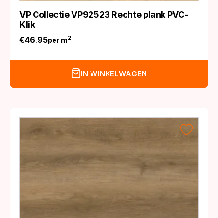
VP Collectie VP92523 Rechte plank PVC-
Klik
€
46,95
2
per m
IN WINKELWAGEN