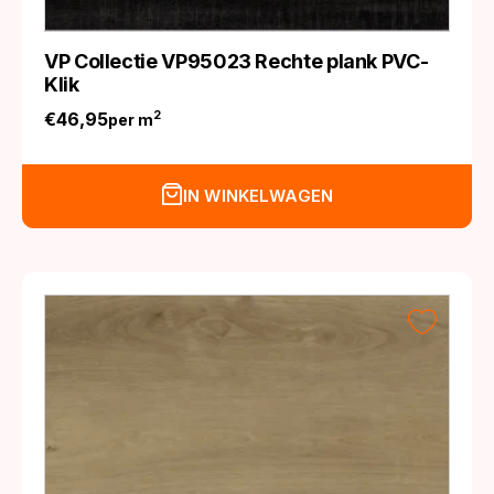
VP Collectie VP95023 Rechte plank PVC-
Klik
€
46,95
2
per m
IN WINKELWAGEN