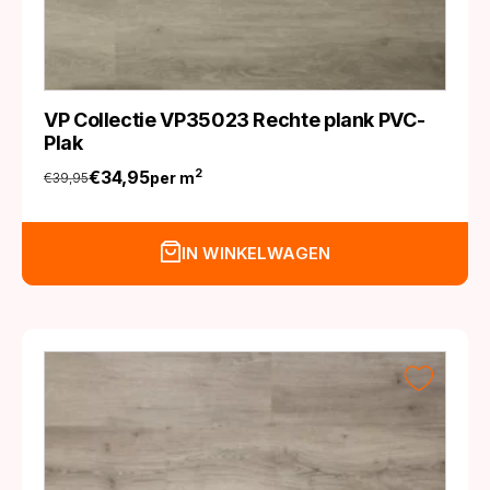
VP Collectie VP35023 Rechte plank PVC-
Plak
€
34,95
2
per m
€
39,95
Oorspronkelijke
Huidige
prijs
prijs
was:
is:
IN WINKELWAGEN
€39,95.
€34,95.