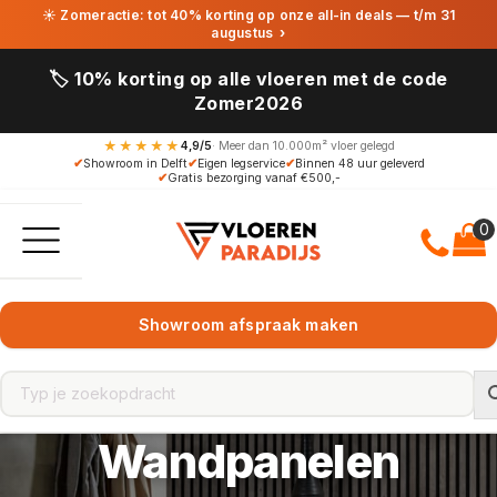
☀ Zomeractie: tot 40% korting op onze all-in deals — t/m 31
augustus
›
🏷️ 10% korting op alle vloeren met de code
Zomer2026
★★★★★
4,9/5
· Meer dan 10.000m² vloer gelegd
✔
Showroom in Delft
✔
Eigen legservice
✔
Binnen 48 uur geleverd
✔
Gratis bezorging vanaf €500,-
Showroom afspraak maken
Wandpanelen