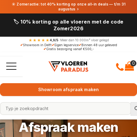
☀ Zomeractie: tot 40% korting op onze all-in deals — t/m 31
augustus
›
🏷️ 10% korting op alle vloeren met de code
Zomer2026
★★★★★
4,9/5
· Meer dan 10.000m² vloer gelegd
✔
Showroom in Delft
✔
Eigen legservice
✔
Binnen 48 uur geleverd
✔
Gratis bezorging vanaf €500,-
Showroom afspraak maken
Afspraak maken