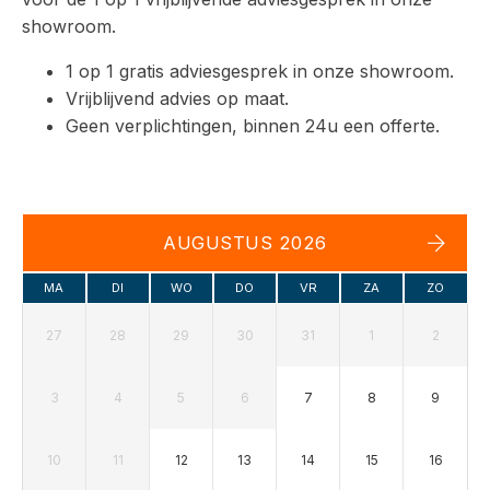
showroom.
1 op 1 gratis adviesgesprek in onze showroom.
Vrijblijvend advies op maat.
Geen verplichtingen, binnen 24u een offerte.
AUGUSTUS 2026
MA
DI
WO
DO
VR
ZA
ZO
27
28
29
30
31
1
2
3
4
5
6
7
8
9
10
11
12
13
14
15
16