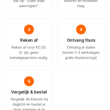
klik op "Gratis staal
kleuren en modellen
aanvragen".
mag.
3
4
Reken af
Ontvang thuis
Reken af voor €0,00.
Ontvang je stalen
Er zijn geen
binnen 2-3 werkdagen
betaalgegevens nodig.
gratis thuisbezorgd.
5
Vergelijk & bestel
Vergelijk de kleuren bij
daglicht en bestel je
vloer wanneer je er