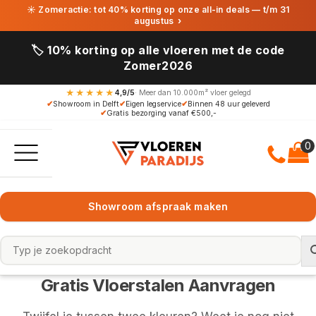
☀ Zomeractie: tot 40% korting op onze all-in deals — t/m 31
augustus
›
🏷️ 10% korting op alle vloeren met de code
Zomer2026
★★★★★
4,9/5
· Meer dan 10.000m² vloer gelegd
✔
Showroom in Delft
✔
Eigen legservice
✔
Binnen 48 uur geleverd
✔
Gratis bezorging vanaf €500,-
Showroom afspraak maken
Gratis Vloerstalen Aanvragen