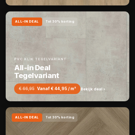
ALL-IN DEAL
Tot 30% korting
PVC KLIK TEGELVARIANT
All-in Deal
Tegelvariant
€ 66,95
Vanaf € 44,95 / m²
Bekijk deal ›
ALL-IN DEAL
Tot 30% korting