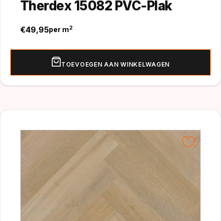
Therdex 15082 PVC-Plak
€
49,95
2
per m
TOEVOEGEN AAN WINKELWAGEN