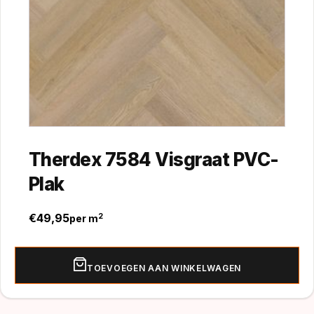
Therdex 7584 Visgraat PVC-
Plak
€
49,95
2
per m
TOEVOEGEN AAN WINKELWAGEN