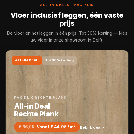
ALL-IN DEALS · PVC KLIK
Vloer inclusief leggen, één vaste
prijs
De vloer én het leggen in één prijs. Tot 30% korting — kies
uw vloer in onze showroom in Delft.
ALL-IN DEAL
Tot 30% korting
PVC KLIK RECHTE PLANK
All-in Deal
Rechte Plank
€ 66,95
Vanaf € 44,95 / m²
Bekijk deal ›