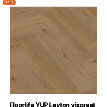
SALE
Floorlife YUP Leyton visgraat