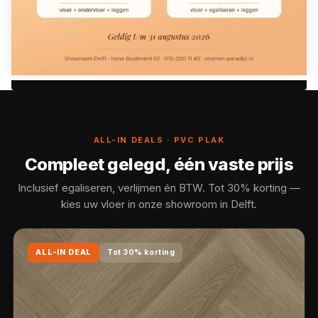
ALL-IN DEALS · PVC PLAK
Compleet gelegd, één vaste prijs
Inclusief egaliseren, verlijmen én BTW. Tot 30% korting —
kies uw vloer in onze showroom in Delft.
ALL-IN DEAL
Tot 30% korting