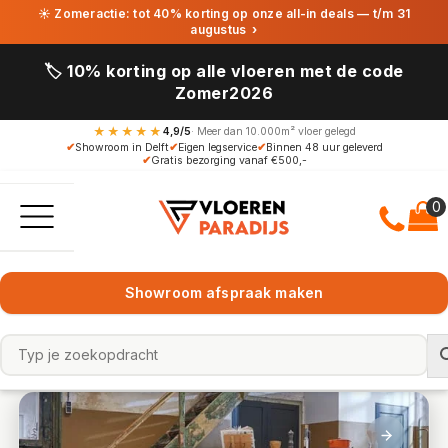
☀ Zomeractie: tot 40% korting op onze all-in deals — t/m 31
augustus
›
🏷️ 10% korting op alle vloeren met de code
Zomer2026
★★★★★
4,9/5
· Meer dan 10.000m² vloer gelegd
✔
Showroom in Delft
✔
Eigen legservice
✔
Binnen 48 uur geleverd
✔
Gratis bezorging vanaf €500,-
Showroom afspraak maken