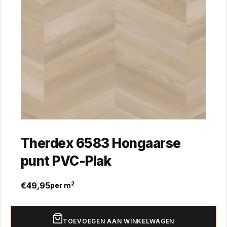
Therdex 6583 Hongaarse
punt PVC-Plak
€
49,95
2
per m
TOEVOEGEN AAN WINKELWAGEN