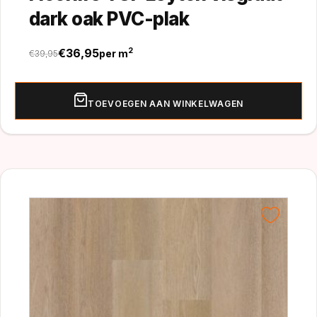
dark oak PVC-plak
€
36,95
2
per m
€
39,95
Oorspronkelijke
Huidige
prijs
prijs
was:
is:
TOEVOEGEN AAN WINKELWAGEN
€39,95.
€36,95.