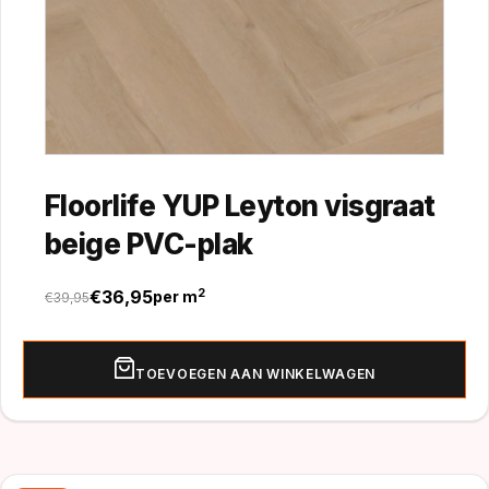
Floorlife YUP Leyton visgraat
beige PVC-plak
€
36,95
2
per m
€
39,95
Oorspronkelijke
Huidige
prijs
prijs
was:
is:
TOEVOEGEN AAN WINKELWAGEN
€39,95.
€36,95.