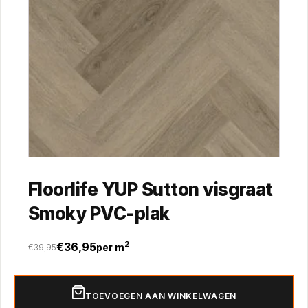
Floorlife YUP Sutton visgraat
Smoky PVC-plak
€
36,95
2
per m
€
39,95
Oorspronkelijke
Huidige
prijs
prijs
was:
is:
TOEVOEGEN AAN WINKELWAGEN
€39,95.
€36,95.