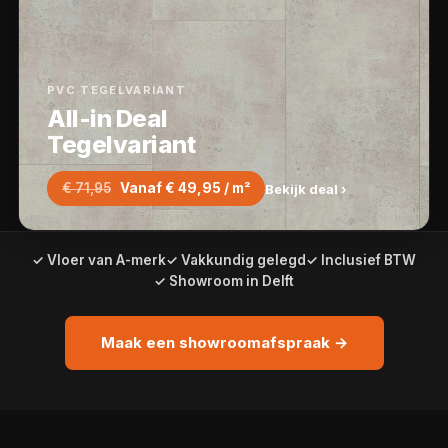
PVC TEGELVARIANT
All-in Deal
Tegelvariant
€ 71,95
Vanaf € 49,95 / m²
Bekijk deal ›
✓ Vloer van A-merk
✓ Vakkundig gelegd
✓ Inclusief BTW
✓ Showroom in Delft
Maak een showroomafspraak →