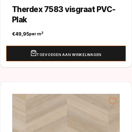
Therdex 7583 visgraat PVC-
Plak
€
49,95
2
per m
TOEVOEGEN AAN WINKELWAGEN