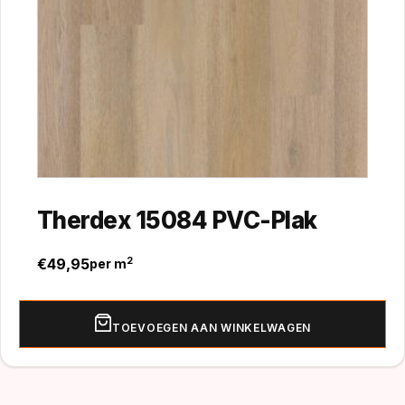
Therdex 15084 PVC-Plak
€
49,95
2
per m
TOEVOEGEN AAN WINKELWAGEN