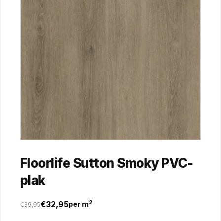
Floorlife Sutton Smoky PVC-
plak
€
32,95
2
per m
€
39,95
Oorspronkelijke
Huidige