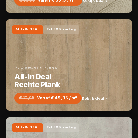
€ 85,95
Vanaf € 59,95 / m²
Bekijk deal ›
ALL-IN DEAL
Tot 30% korting
PVC RECHTE PLANK
All-in Deal
Rechte Plank
€ 71,95
Vanaf € 49,95 / m²
Bekijk deal ›
ALL-IN DEAL
Tot 30% korting