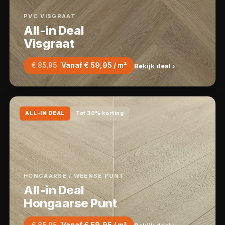
PVC VISGRAAT
All-in Deal
Visgraat
€ 85,95
Vanaf € 59,95 / m²
Bekijk deal ›
ALL-IN DEAL
Tot 30% korting
HONGAARSE / WEENSE PUNT
All-in Deal
Hongaarse Punt