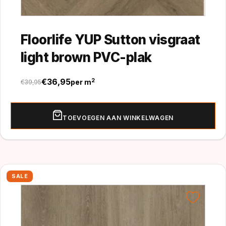
Floorlife YUP Sutton visgraat
light brown PVC-plak
€
36,95
2
per m
€
39,95
Oorspronkelijke
Huidige
prijs
prijs
was:
is:
TOEVOEGEN AAN WINKELWAGEN
€39,95.
€36,95.
SALE