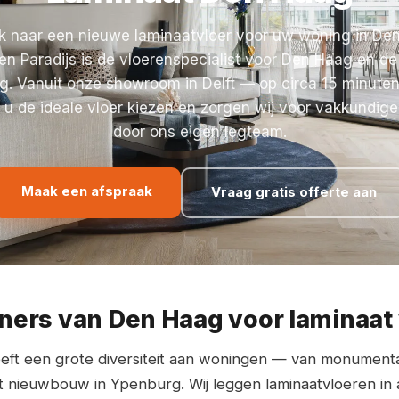
k naar een nieuwe laminaatvloer voor uw woning in De
en Paradijs is de vloerenspecialist voor Den Haag en de
. Vanuit onze showroom in Delft — op circa 15 minuten
 u de ideale vloer kiezen en zorgen wij voor vakkundige 
door ons eigen legteam.
Maak een afspraak
Vraag gratis offerte aan
rs van Den Haag voor laminaat 
ft een grote diversiteit aan woningen — van monument
 nieuwbouw in Ypenburg. Wij leggen laminaatvloeren in a