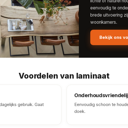
lichte of naturel h
eenvoudig te onder
brede uitvoering zi
woonkamers.
Bekijk ons v
Voordelen van laminaat
Onderhoudsvriendeli
dagelijks gebruik. Gaat
Eenvoudig schoon te houde
doek.