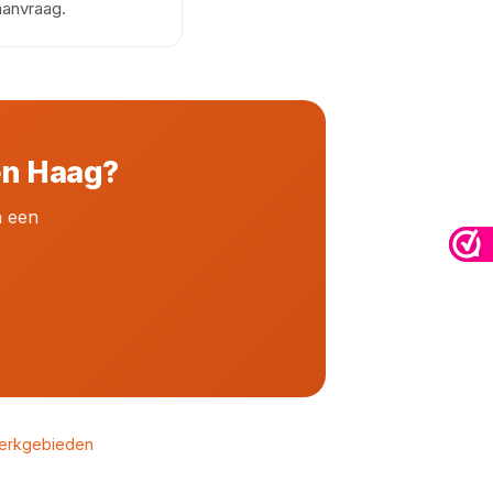
aanvraag.
en Haag?
n een
erkgebieden