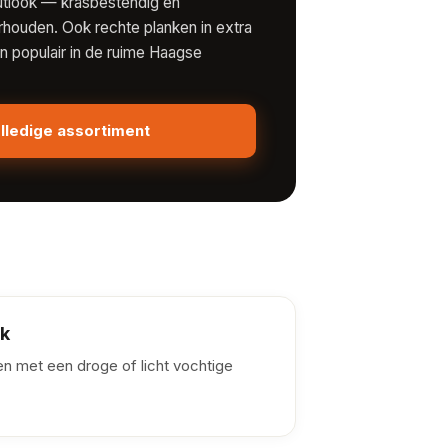
outlook — krasbestendig en
houden. Ook rechte planken in extra
jn populair in de ruime Haagse
olledige assortiment
jk
n met een droge of licht vochtige