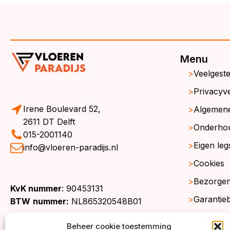
Menu
Veelgest
Privacyve
Irene Boulevard 52,
Algemen
2611 DT Delft
Onderho
015-2001140
Eigen leg
info@vloeren-paradijs.nl
Cookies
Bezorgen
KvK nummer
: 90453131
Garantie
BTW
nummer:
NL865320548B01
Retourne
Beheer cookie toestemming