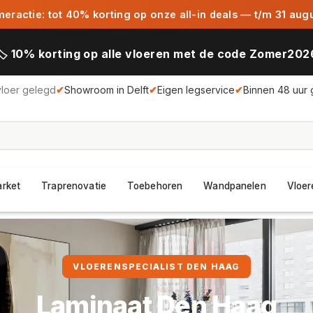
ractie: tot 40% korting op onze all-in deals — t/m 31 aug
🏷️ 10% korting op alle vloeren met de code Zomer202
vloer gelegd
✔
Showroom in Delft
✔
Eigen legservice
✔
Binnen 48 uur 
arket
Traprenovatie
Toebehoren
Wandpanelen
Vloer
VLOERENSPECIALIST DEN HAAG
Laminaat Den Haag