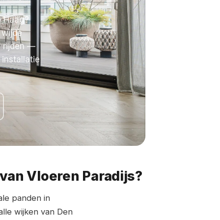
n Haag?
 wijde
 rijden —
installatie
van Vloeren Paradijs?
ale panden in
lle wijken van Den