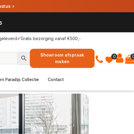
ustus
›
6
geleverd
✔
Gratis bezorging vanaf €500,-
Showroom afspraak
0
maken
en Paradijs Collectie
Contact