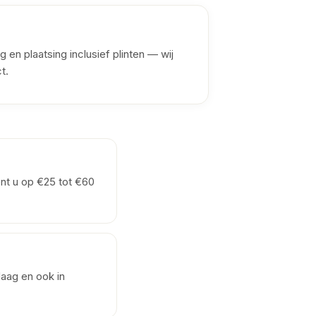
g en plaatsing inclusief plinten — wij
t.
ent u op €25 tot €60
aag en ook in