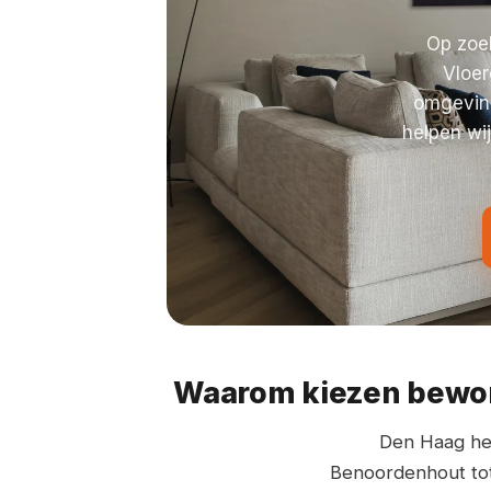
Op zoe
Vloer
omgeving
helpen wij
Waarom kiezen bewone
Den Haag hee
Benoordenhout tot