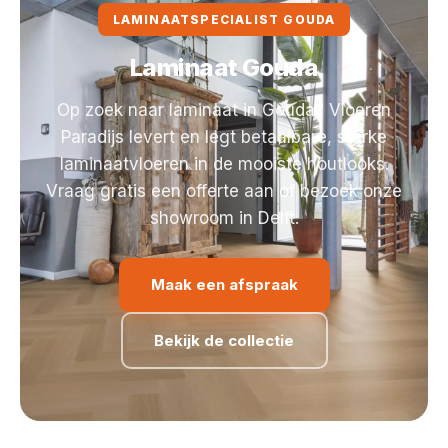
LAMINAATSPECIALIST GOUDA
Laminaat Gouda
Op zoek naar laminaat in Gouda? Vloeren
Paradijs levert en legt betaalbare, sterke
laminaatvloeren in de mooiste houtlooks.
Vraag gratis een offerte aan of bezoek onze
showroom in Delft.
Maak een afspraak
Bekijk de collectie