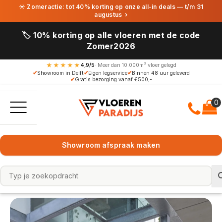
☀ Zomeractie: tot 40% korting op onze all-in deals — t/m 31
augustus
›
🏷️ 10% korting op alle vloeren met de code
Zomer2026
★★★★★
4,9/5
· Meer dan 10.000m² vloer gelegd
✔
Showroom in Delft
✔
Eigen legservice
✔
Binnen 48 uur geleverd
✔
Gratis bezorging vanaf €500,-
Showroom afspraak maken