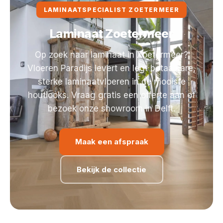
LAMINAATSPECIALIST ZOETERMEER
Laminaat Zoetermeer
Op zoek naar laminaat in Zoetermeer?
Vloeren Paradijs levert en legt betaalbare,
sterke laminaatvloeren in de mooiste
houtlooks. Vraag gratis een offerte aan of
bezoek onze showroom in Delft.
Maak een afspraak
Bekijk de collectie