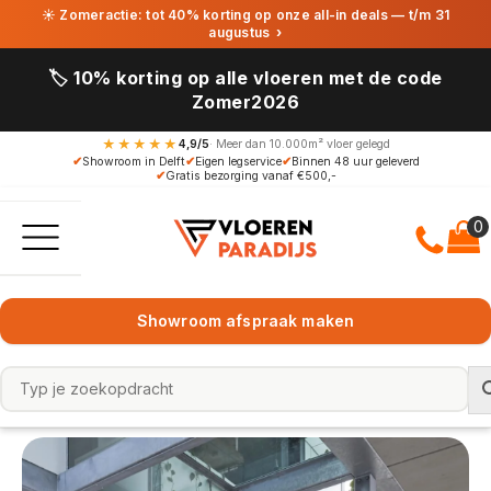
☀ Zomeractie: tot 40% korting op onze all-in deals — t/m 31
augustus
›
🏷️ 10% korting op alle vloeren met de code
Zomer2026
★★★★★
4,9/5
· Meer dan 10.000m² vloer gelegd
✔
Showroom in Delft
✔
Eigen legservice
✔
Binnen 48 uur geleverd
✔
Gratis bezorging vanaf €500,-
Showroom afspraak maken