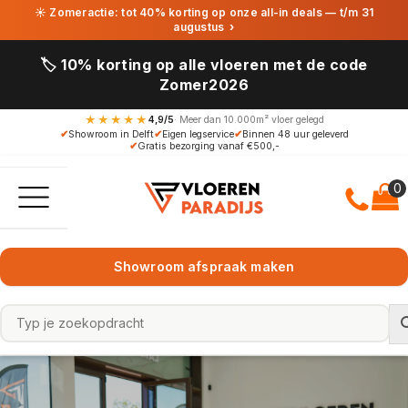
☀ Zomeractie: tot 40% korting op onze all-in deals — t/m 31
augustus
›
🏷️ 10% korting op alle vloeren met de code
Zomer2026
★★★★★
4,9/5
· Meer dan 10.000m² vloer gelegd
✔
Showroom in Delft
✔
Eigen legservice
✔
Binnen 48 uur geleverd
✔
Gratis bezorging vanaf €500,-
Showroom afspraak maken