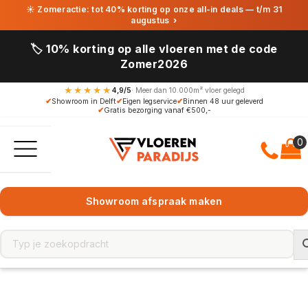
☀ Zomeractie: tot 40% korting op onze all-in deals — t/m 31
augustus
›
🏷️ 10% korting op alle vloeren met de code
Zomer2026
★★★★★
4,9/5
· Meer dan 10.000m² vloer gelegd
✔
Showroom in Delft
✔
Eigen legservice
✔
Binnen 48 uur geleverd
✔
Gratis bezorging vanaf €500,-
Showroom afspraak maken