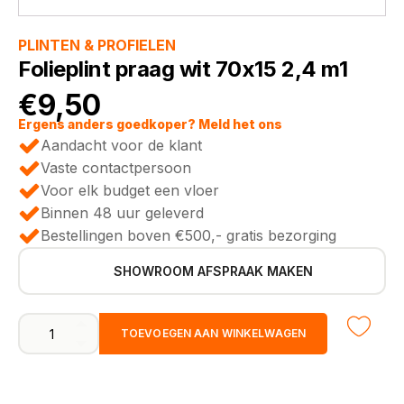
PLINTEN & PROFIELEN
Folieplint praag wit 70x15 2,4 m1
€
9,50
Ergens anders goedkoper? Meld het ons
Aandacht voor de klant
Vaste contactpersoon
Voor elk budget een vloer
Binnen 48 uur geleverd
Bestellingen boven €500,- gratis bezorging
SHOWROOM AFSPRAAK MAKEN
Folieplint
TOEVOEGEN AAN WINKELWAGEN
praag
wit
70x15
2,4