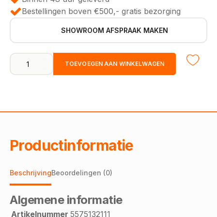
Bestellingen boven €500,- gratis bezorging
SHOWROOM AFSPRAAK MAKEN
Hoekprofiel
TOEVOEGEN AAN WINKELWAGEN
zelfklevend
rvs
10mm
x
25mm
x
1000mm
aantal
Productinformatie
Beschrijving
Beoordelingen (0)
Algemene informatie
Artikelnummer
5575132111