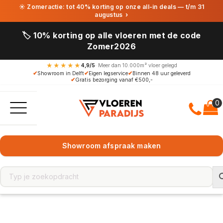
☀ Zomeractie: tot 40% korting op onze all-in deals — t/m 31
augustus
›
🏷️ 10% korting op alle vloeren met de code
Zomer2026
★★★★★
4,9/5
· Meer dan 10.000m² vloer gelegd
✔
Showroom in Delft
✔
Eigen legservice
✔
Binnen 48 uur geleverd
✔
Gratis bezorging vanaf €500,-
Showroom afspraak maken