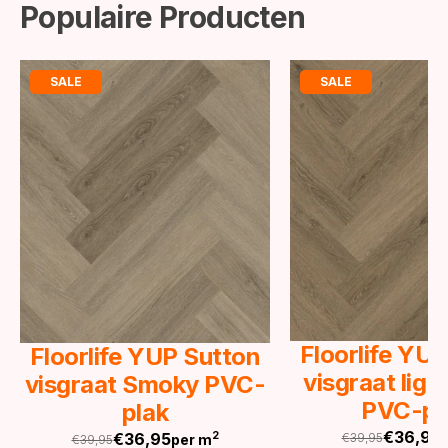
Populaire Producten
SALE
SALE
Floorlife YU
Floorlife YUP Sutton
visgraat lig
visgraat Smoky PVC-
PVC-pl
plak
€
36,95
€
36,95
2
€
39,95
per m
€
39,95