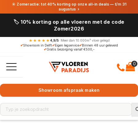
☀ Zomeractie: tot 40% korting op onze all-in deals — t/m 31
augustus
›
🏷️ 10% korting op alle vloeren met de code
Zomer2026
★★★★★
4,9/5
· Meer dan 10.000m² vloer gelegd
✔
Showroom in Delft
✔
Eigen legservice
✔
Binnen 48 uur geleverd
✔
Gratis bezorging vanaf €500,-
Showroom afspraak maken