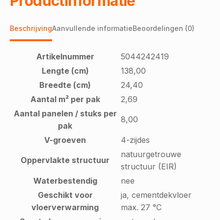
Productinformatie
Beschrijving
Aanvullende informatie
Beoordelingen (0)
Artikelnummer
5044242419
Lengte (cm)
138,00
Breedte (cm)
24,40
Aantal m² per pak
2,69
Aantal panelen / stuks per
8,00
pak
V-groeven
4-zijdes
natuurgetrouwe
Oppervlakte structuur
structuur (EIR)
Waterbestendig
nee
Geschikt voor
ja, cementdekvloer
vloerverwarming
max. 27 °C