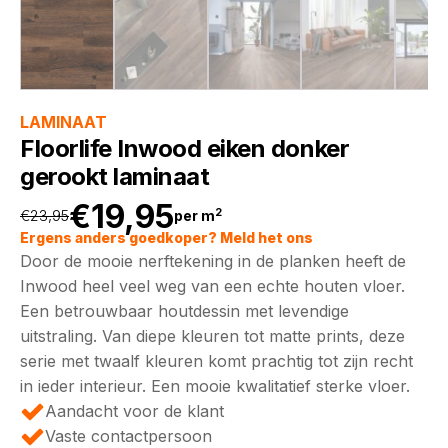
LAMINAAT
Floorlife Inwood eiken donker
gerookt laminaat
€
19,95
2
€
23,95
per m
Oorspronkelijke
Huidige
Ergens anders goedkoper? Meld het ons
Door de mooie nerftekening in de planken heeft de
prijs
prijs
Inwood heel veel weg van een echte houten vloer.
Een betrouwbaar houtdessin met levendige
was:
is:
uitstraling. Van diepe kleuren tot matte prints, deze
serie met twaalf kleuren komt prachtig tot zijn recht
€23,95.
€19,95.
in ieder interieur. Een mooie kwalitatief sterke vloer.
Aandacht voor de klant
Vaste contactpersoon