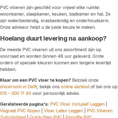
PVC vloeren zijn geschikt voor vrijwel elke ruimte:
woonkamer, slaapkamer, keuken, badkamer en hal. Ze
zijn waterbestendig, krasbestendig en onderhoudsarm.
Onze adviseur helpt u de juiste keuze te maken.
Hoelang duurt levering na aankoop?
De meeste PVC vloeren uit ons assortiment zijn op
voorraad en worden binnen 48 uur geleverd. Grote
orders of speciale kleuren kunnen een langere levertijd
hebben.
Klaar om een PVC vloer te kopen?
Bezoek onze
showroom in Delft
, bekijk ons
online aanbod
of bel ons op
015 – 200 11 40
voor persoonlijk advies.
Gerelateerde pagina's:
PVC Vloer Inclusief Leggen
|
Visgraat PVC Kopen
|
Vloer Laten Leggen
|
PVC Vloeren
Zuid-Holland
|
Quick-Step PVC
|
Floorlife PVC