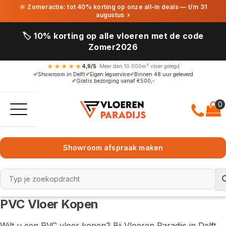
☀ Zomeractie: tot 40% korting op onze all-in deals — t/m 31
augustus
›
🏷️ 10% korting op alle vloeren met de code
Zomer2026
★★★★★
4,9/5
· Meer dan 10.000m² vloer gelegd
✔
Showroom in Delft
✔
Eigen legservice
✔
Binnen 48 uur geleverd
✔
Gratis bezorging vanaf €500,-
Showroom afspraak maken
PVC Vloer Kopen
Wilt u een PVC vloer kopen? Bij Vloeren Paradijs in Delft