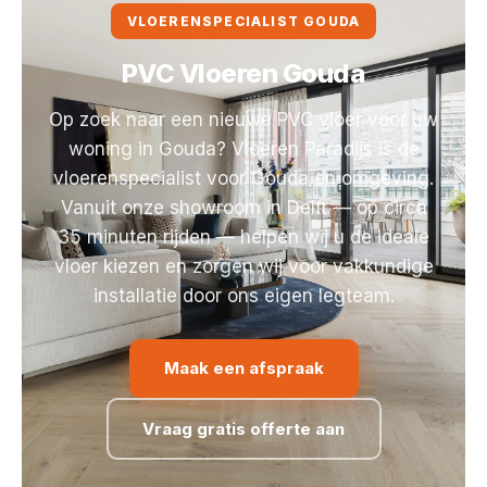
VLOERENSPECIALIST GOUDA
PVC Vloeren Gouda
Op zoek naar een nieuwe PVC vloer voor uw
woning in Gouda? Vloeren Paradijs is de
vloerenspecialist voor Gouda en omgeving.
Vanuit onze showroom in Delft — op circa
35 minuten rijden — helpen wij u de ideale
vloer kiezen en zorgen wij voor vakkundige
installatie door ons eigen legteam.
Maak een afspraak
Vraag gratis offerte aan