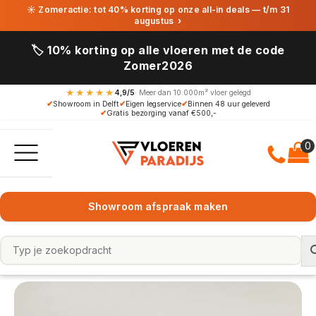
☀ Zomeractie: tot 40% korting op onze all-in deals — t/m 31
augustus
›
🏷️ 10% korting op alle vloeren met de code
Zomer2026
★★★★★
4,9/5
· Meer dan 10.000m² vloer gelegd
✔
Showroom in Delft
✔
Eigen legservice
✔
Binnen 48 uur geleverd
✔
Gratis bezorging vanaf €500,-
Showroom afspraak maken