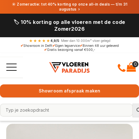
☀ Zomeractie: tot 40% korting op onze all-in deals — t/m 31
augustus
›
🏷️ 10% korting op alle vloeren met de code
Zomer2026
★★★★★
4,9/5
· Meer dan 10.000m² vloer gelegd
✔
Showroom in Delft
✔
Eigen legservice
✔
Binnen 48 uur geleverd
✔
Gratis bezorging vanaf €500,-
Showroom afspraak maken