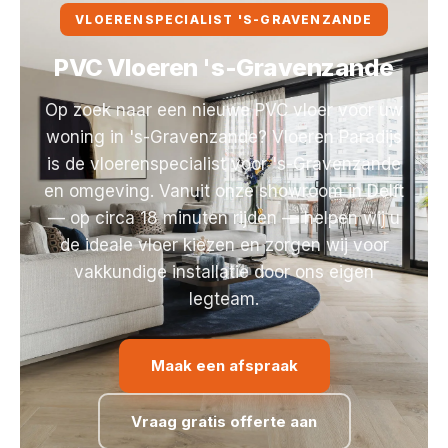
VLOERENSPECIALIST 'S-GRAVENZANDE
PVC Vloeren 's-Gravenzande
Op zoek naar een nieuwe PVC vloer voor uw
woning in 's-Gravenzande? Vloeren Paradijs
is de vloerenspecialist voor 's-Gravenzande
en omgeving. Vanuit onze showroom in Delft
— op circa 18 minuten rijden — helpen wij u
de ideale vloer kiezen en zorgen wij voor
vakkundige installatie door ons eigen
legteam.
Maak een afspraak
Vraag gratis offerte aan