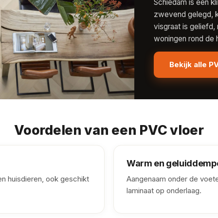
Schiedam is een kli
zwevend gelegd, k
visgraat is geliefd
woningen rond de h
Bekijk alle P
Voordelen van een PVC vloer
Warm en geluiddemp
n huisdieren, ook geschikt
Aangenaam onder de voeten
laminaat op onderlaag.