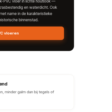
k-PVC vloer in lichte houtlook —
rasbestendig en waterdicht. Ook
, met name in de karakteristieke
istorische binnenstad.
VC vloeren
end
, minder galm dan bij tegels of