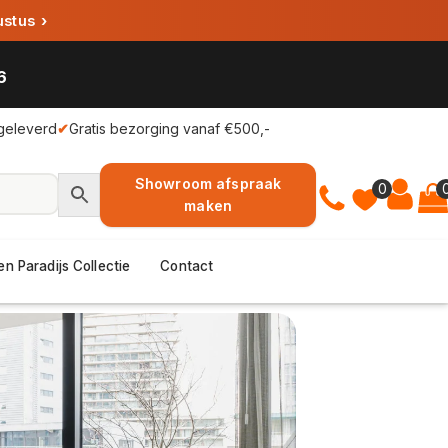
ustus
›
6
geleverd
✔
Gratis bezorging vanaf €500,-
Showroom afspraak
0
maken
en Paradijs Collectie
Contact