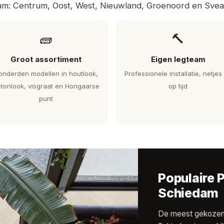
am: Centrum, Oost, West, Nieuwland, Groenoord en Svea
🧱
🔨
Groot assortiment
Eigen legteam
onderden modellen in houtlook,
Professionele installatie, netjes
tonlook, visgraat en Hongaarse
op tijd
punt
Populaire 
Schiedam
De meest gekozen 