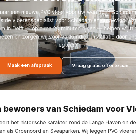
naar een nieuwe PVC vloer voor uw woning in Schiedam
 is de vloerenspecialist voor Schiedam en omgeving. Va
 in Delft — op circa 20 minuten rijden — helpen wij u 
kiezen en zorgen wij voor vakkundige installatie door on
legteam.
Maak een afspraak
Vraag gratis offerte aan
 bewoners van Schiedam voor Vlo
ert het historische karakter rond de Lange Haven en de 
n als Groenoord en Sveaparken. Wij leggen PVC vloeren 