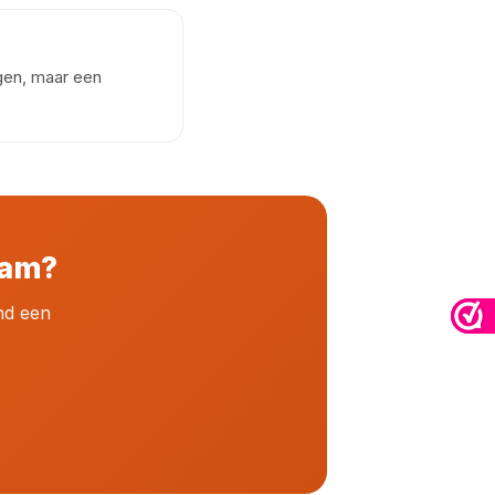
agen, maar een
dam?
nd een