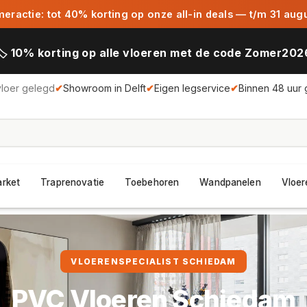
ractie: tot 40% korting op onze all-in deals — t/m 31 aug
🏷️ 10% korting op alle vloeren met de code Zomer202
vloer gelegd
✔
Showroom in Delft
✔
Eigen legservice
✔
Binnen 48 uur 
arket
Traprenovatie
Toebehoren
Wandpanelen
Vloer
VLOERENSPECIALIST SCHIEDAM
PVC Vloeren Schiedam