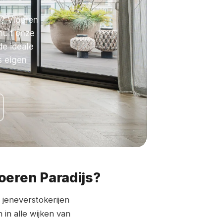
? Vloeren
nuit onze
de ideale
s eigen
eren Paradijs?
jeneverstokerijen
in alle wijken van