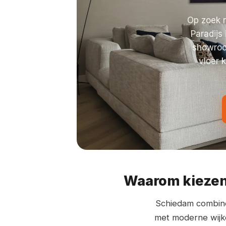
Op zoek 
Paradijs
showroom
vloer 
Waarom kiezen
Schiedam combine
met moderne wijke