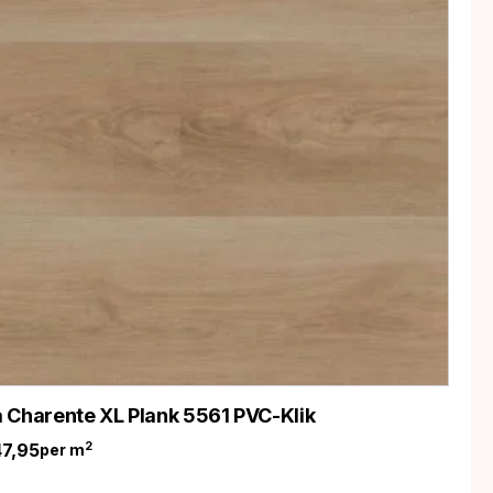
 Charente XL Plank 5561 PVC-Klik
47,95
2
per m
nkelijke