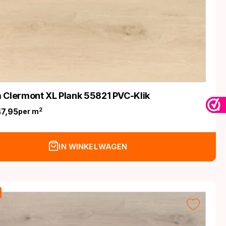
 Clermont XL Plank 55821 PVC-Klik
47,95
2
per m
nkelijke
IN WINKELWAGEN
.