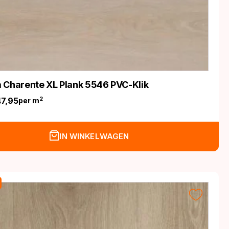
 Charente XL Plank 5546 PVC-Klik
47,95
2
per m
nkelijke
IN WINKELWAGEN
.