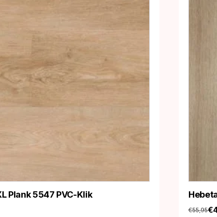
L Plank 5547 PVC-Klik
Hebeta
€
€
55,95
Oorspro
Huidige