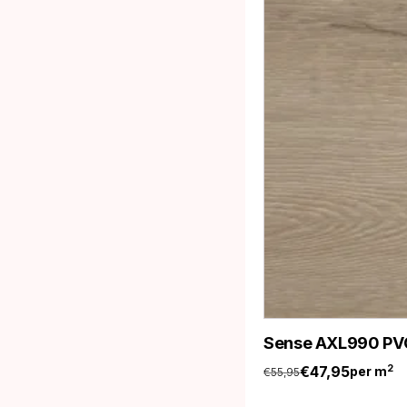
Sense AXL990 PVC
€
47,95
2
per m
€
55,95
Oorspronkelijke
Huidige
prijs
prijs