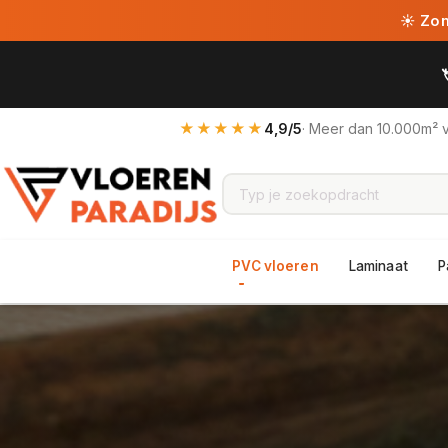
☀ Zome
★★★★★
4,9/5
· Meer dan 10.000m² 
PVC vloeren
Laminaat
P