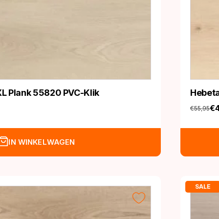
L Plank 55820 PVC-Klik
Hebeta
€
€
55,95
Oorspro
Huidige
prijs
prijs
was:
is:
IN WINKELWAGEN
€55,95
€47,95.
SALE