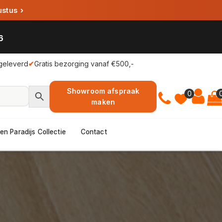
ustus
›
6
geleverd
✔
Gratis bezorging vanaf €500,-
Showroom afspraak
0
maken
en Paradijs Collectie
Contact