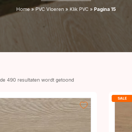
Home
»
PVC Vloeren
»
Klik PVC
»
Pagina 15
Gesorteerd
 de 490 resultaten wordt getoond
op
prijs:
SALE
laag
naar
hoog