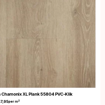
 Chamonix XL Plank 55804 PVC-Klik
47,95
2
per m
nkelijke