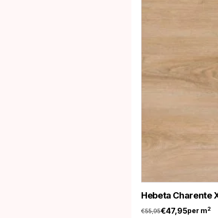
Hebeta Charente X
€
47,95
2
per m
€
55,95
Oorspronkelijke
Huidige