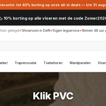
ractie: tot 40% korting op onze all-in deals — t/m 31 aug
🏷️ 10% korting op alle vloeren met de code Zomer202
vloer gelegd
✔
Showroom in Delft
✔
Eigen legservice
✔
Binnen 48 uur 
arket
Traprenovatie
Toebehoren
Wandpanelen
Vloer
Klik PVC