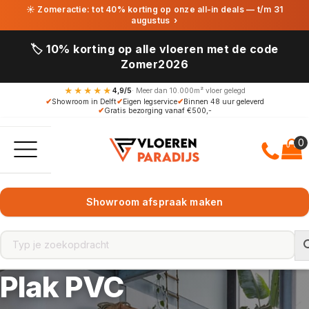
☀ Zomeractie: tot 40% korting op onze all-in deals — t/m 31
augustus
›
🏷️ 10% korting op alle vloeren met de code
Zomer2026
★★★★★
4,9/5
· Meer dan 10.000m² vloer gelegd
✔
Showroom in Delft
✔
Eigen legservice
✔
Binnen 48 uur geleverd
✔
Gratis bezorging vanaf €500,-
Showroom afspraak maken
Plak PVC