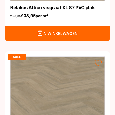
Belakos Attico visgraat XL 87 PVC plak
€
38,95
2
per m
€
43,95
Oorspronkelijke
Huidige
prijs
prijs
was:
is:
IN WINKELWAGEN
€43,95.
€38,95.
SALE