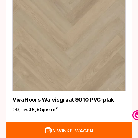
VivaFloors Walvisgraat 9010 PVC-plak
€
38,95
2
per m
€
43,95
Oorspronkelijke
Huidige
prijs
prijs
was:
is:
IN WINKELWAGEN
€43,95.
€38,95.