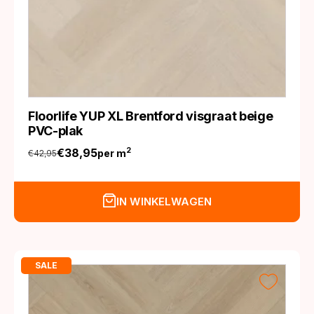
Floorlife YUP XL Brentford visgraat beige
PVC-plak
€
38,95
2
per m
€
42,95
Oorspronkelijke
Huidige
prijs
prijs
was:
is:
IN WINKELWAGEN
€42,95.
€38,95.
SALE