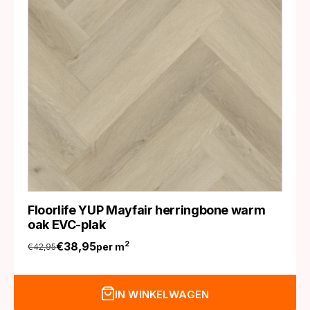
Floorlife YUP Mayfair herringbone warm
oak EVC-plak
€
38,95
2
per m
€
42,95
Oorspronkelijke
Huidige
prijs
prijs
was:
is:
IN WINKELWAGEN
€42,95.
€38,95.