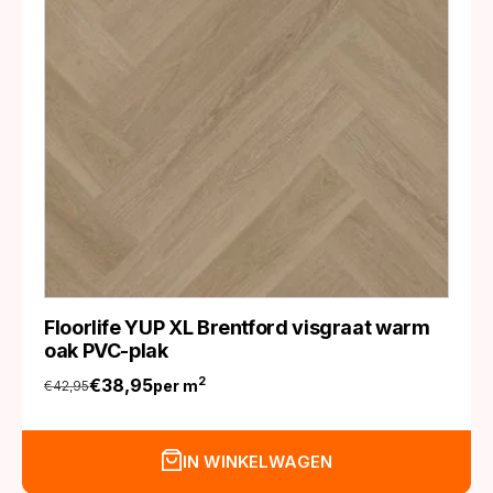
Floorlife YUP XL Brentford visgraat warm
oak PVC-plak
€
38,95
2
per m
€
42,95
Oorspronkelijke
Huidige
prijs
prijs
was:
is:
IN WINKELWAGEN
€42,95.
€38,95.