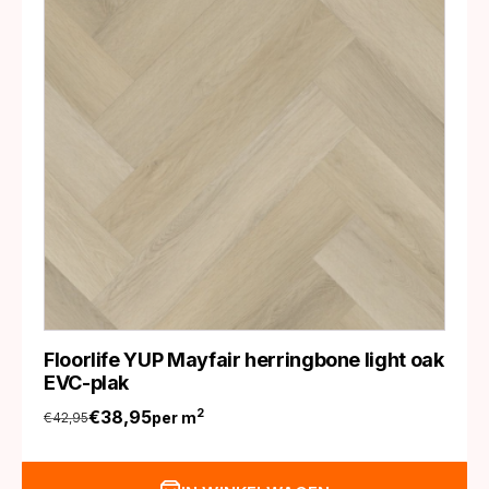
Floorlife YUP Mayfair herringbone light oak
EVC-plak
€
38,95
2
per m
€
42,95
Oorspronkelijke
Huidige
prijs
prijs
was:
is: