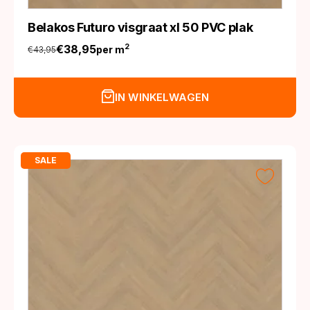
Belakos Futuro visgraat xl 50 PVC plak
€
38,95
2
per m
€
43,95
Oorspronkelijke
Huidige
prijs
prijs
was:
is:
IN WINKELWAGEN
€43,95.
€38,95.
SALE