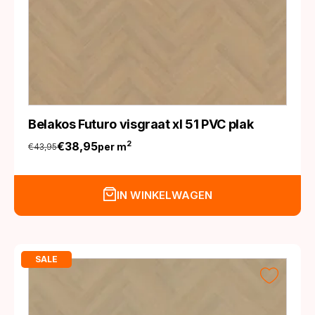
Belakos Futuro visgraat xl 51 PVC plak
€
38,95
2
per m
€
43,95
Oorspronkelijke
Huidige
prijs
prijs
was:
is:
IN WINKELWAGEN
€43,95.
€38,95.
SALE