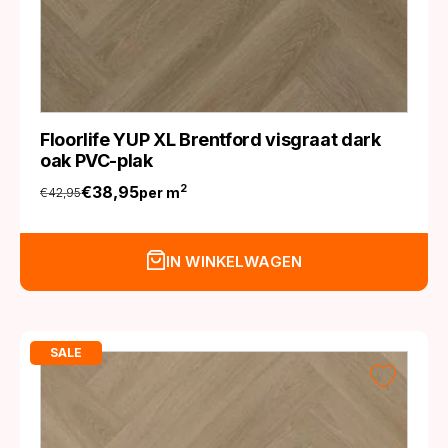
Floorlife YUP XL Brentford visgraat dark
oak PVC-plak
€
38,95
2
per m
€
42,95
Oorspronkelijke
Huidige
prijs
prijs
was:
is:
IN WINKELWAGEN
€42,95.
€38,95.
SALE