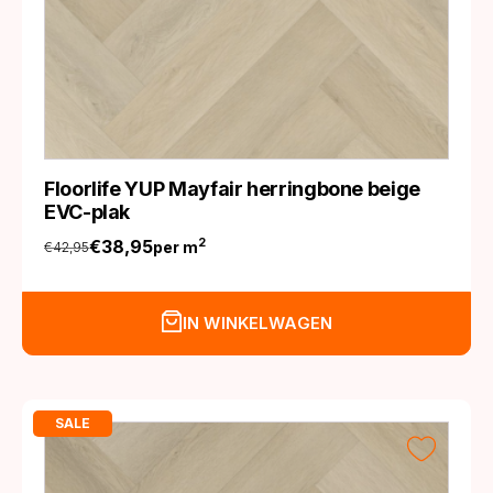
Floorlife YUP Mayfair herringbone beige
EVC-plak
€
38,95
2
per m
€
42,95
Oorspronkelijke
Huidige
prijs
prijs
was:
is:
IN WINKELWAGEN
€42,95.
€38,95.
SALE