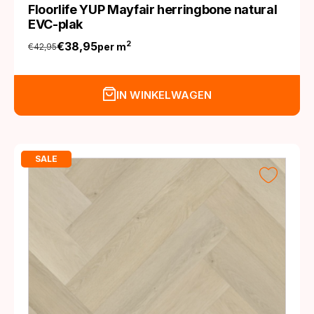
Floorlife YUP Mayfair herringbone natural
EVC-plak
€
38,95
2
per m
€
42,95
Oorspronkelijke
Huidige
prijs
prijs
was:
is:
IN WINKELWAGEN
€42,95.
€38,95.
SALE