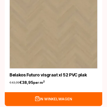
Belakos Futuro visgraat xl 52 PVC plak
€
38,95
2
per m
€
43,95
Oorspronkelijke
Huidige
prijs
prijs
was:
is:
IN WINKELWAGEN
€43,95.
€38,95.