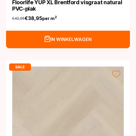
Floorlife YUP XL Brentford visgraat natural
PVC-plak
€
38,95
2
per m
€
42,95
Oorspronkelijke
Huidige
prijs
prijs
was:
is:
IN WINKELWAGEN
€42,95.
€38,95.
SALE