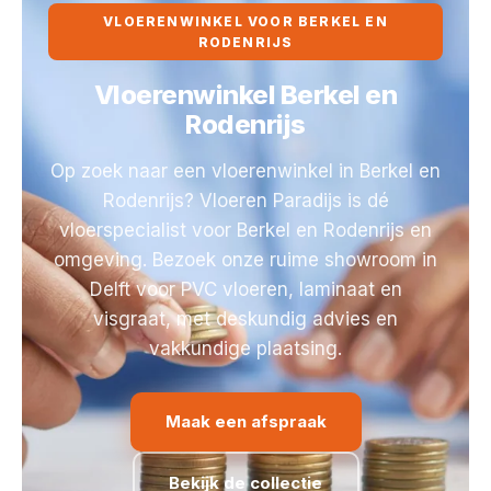
VLOERENWINKEL VOOR BERKEL EN
RODENRIJS
Vloerenwinkel Berkel en
Rodenrijs
Op zoek naar een vloerenwinkel in Berkel en
Rodenrijs? Vloeren Paradijs is dé
vloerspecialist voor Berkel en Rodenrijs en
omgeving. Bezoek onze ruime showroom in
Delft voor PVC vloeren, laminaat en
visgraat, met deskundig advies en
vakkundige plaatsing.
Maak een afspraak
Bekijk de collectie