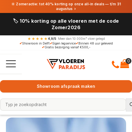
☀ Zomeractie: tot 40% korting op onze all-in deals — t/m 31
augustus
›
🏷️ 10% korting op alle vloeren met de code
Zomer2026
★★★★★
4,9/5
· Meer dan 10.000m² vloer gelegd
✔
Showroom in Delft
✔
Eigen legservice
✔
Binnen 48 uur geleverd
✔
Gratis bezorging vanaf €500,-
Showroom afspraak maken