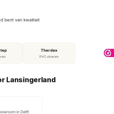
d bent van kwaliteit
Step
Therdex
eren
PVC vloeren
or Lansingerland
showroom in Delft