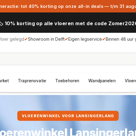
ractie: tot 40% korting op onze all-in deals — t/m 31 aug
🏷️ 10% korting op alle vloeren met de code Zomer202
vloer gelegd
✔
Showroom in Delft
✔
Eigen legservice
✔
Binnen 48 uur 
arket
Traprenovatie
Toebehoren
Wandpanelen
Vloer
VLOERENWINKEL VOOR LANSINGERLAND
oerenwinkel Lansingerl