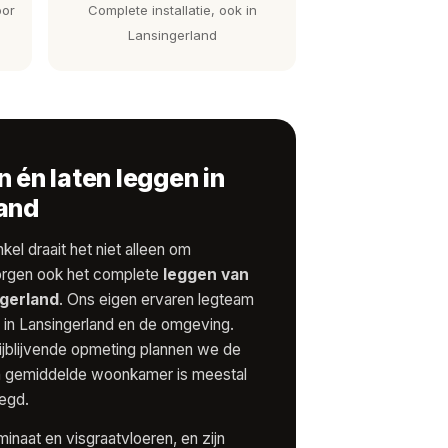
oor
Complete installatie, ook in
Lansingerland
 én laten leggen in
and
kel draait het niet alleen om
rgen ook het complete
leggen van
ngerland
. Ons eigen ervaren legteam
f in Lansingerland en de omgeving.
rijblijvende opmeting plannen we de
 een gemiddelde woonkamer is meestal
egd.
inaat en visgraatvloeren, en zijn