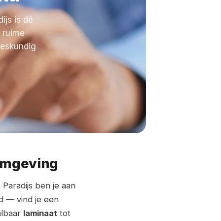
ijs is dé
 ruime
deskundig
 omgeving
n Paradijs ben je aan
nd — vind je een
albaar
laminaat
tot