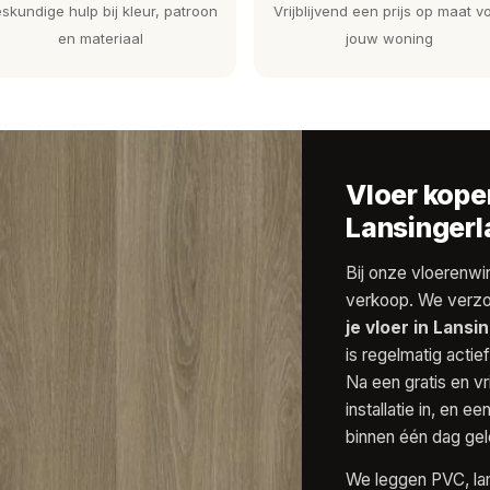
skundige hulp bij kleur, patroon
Vrijblijvend een prijs op maat v
en materiaal
jouw woning
Vloer kopen
Lansingerl
Bij onze vloerenwin
verkoop. We verzo
je vloer in Lansi
is regelmatig actie
Na een gratis en v
installatie in, en
binnen één dag gel
We leggen PVC, lam