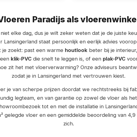
loeren Paradijs als vloerenwinke
niet elke dag, dus je wilt zeker weten dat je de juiste ke
 Lansingerland staat persoonlijk en eerlijk advies vooro
t je zoekt: past een warme
houtlook
beter bij je interieur
e een
klik-PVC
die snelt te leggen is, of een
plak-PVC
voor
n hoe zit het met vloerverwarming? Onze adviseurs beantw
zodat je in Lansingerland met vertrouwen kiest.
er je van scherpe prijzen doordat we rechtstreeks bij fa
undig legteam, en van garantie op zowel de vloer als het
showroombezoek tot en met de installatie in Lansingerlan
 gelegde vloer en een gemiddelde beoordeling van 4,9 
zich.