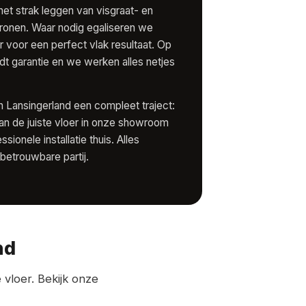
het strak leggen van visgraat- en
ronen. Waar nodig egaliseren we
r voor een perfect vlak resultaat. Op
dt garantie en we werken alles netjes
in Lansingerland een compleet traject:
van de juiste vloer in onze showroom
sionele installatie thuis. Alles
betrouwbare partij.
nd
vloer. Bekijk onze