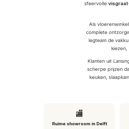
sfeervolle
visgraat
Als vloerenwinkel
complete ontzorgin
legteam de vakkund
kiezen,
Klanten uit Lansi
scherpe prijzen da
keuken, slaapkame
🏬
Ruime showroom in Delft