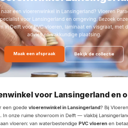
naar een vloerenwinkel in Lansingerland? Vloeren Parad
specialist voor Lansingerland en omgeving. Bezoek onze
 in Delft voor PVC vloeren, laminaat en visgraat, met 
advies en vakkundige plaatsing.
Maak een afspraak
Bekijk de collectie
enwinkel voor Lansingerland en
ar een goede
vloerenwinkel in Lansingerland
? Bij Vloere
s. In onze ruime showroom in Delft — vlakbij Lansingerla
aan vloeren: van waterbestendige
PVC vloeren
en beta