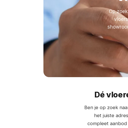
Op zoek 
vloer
showroom
Dé vloer
Ben je op zoek na
het juiste adre
compleet aanbod 