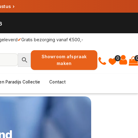
ustus
›
6
geleverd
✔
Gratis bezorging vanaf €500,-
Showroom afspraak
0
maken
en Paradijs Collectie
Contact
and