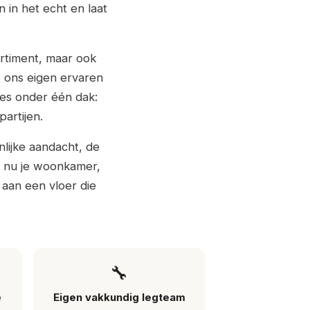
 in het echt en laat
ortiment, maar ook
t ons eigen ervaren
lles onder één dak:
artijen.
lijke aandacht, de
je nu je woonkamer,
 aan een vloer die
🔧
e
Eigen vakkundig legteam