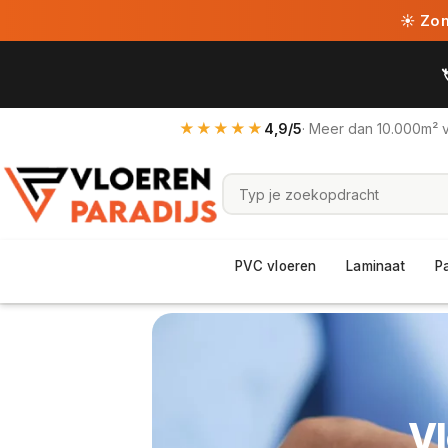
☀ Zome
★★★★★
4,9/5
· Meer dan 10.000m² 
PVC vloeren
Laminaat
P
Vl