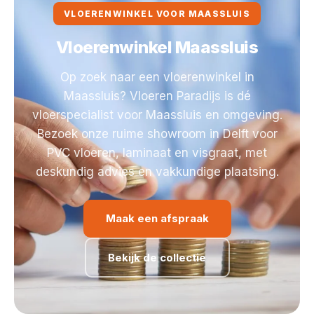
VLOERENWINKEL VOOR MAASSLUIS
Vloerenwinkel Maassluis
Op zoek naar een vloerenwinkel in
Maassluis? Vloeren Paradijs is dé
vloerspecialist voor Maassluis en omgeving.
Bezoek onze ruime showroom in Delft voor
PVC vloeren, laminaat en visgraat, met
deskundig advies en vakkundige plaatsing.
Maak een afspraak
Bekijk de collectie