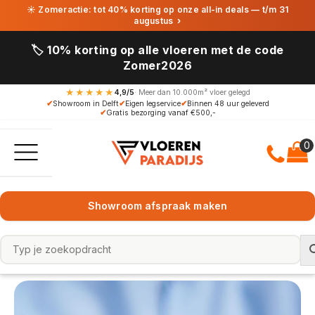
☀ Zomeractie: tot 40% korting op onze all-in deals — t/m 31
augustus
›
🏷️ 10% korting op alle vloeren met de code
Zomer2026
★★★★★
4,9/5
· Meer dan 10.000m² vloer gelegd
✔
Showroom in Delft
✔
Eigen legservice
✔
Binnen 48 uur geleverd
✔
Gratis bezorging vanaf €500,-
Showroom afspraak maken