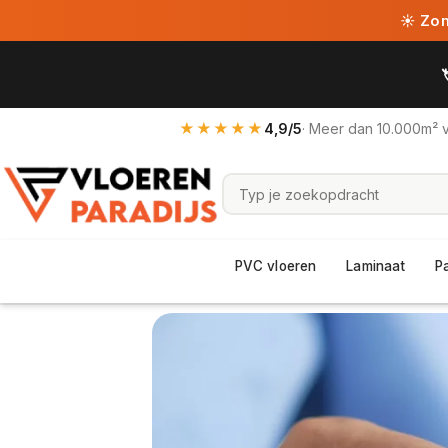
☀ Zome
★★★★★
4,9/5
· Meer dan 10.000m² 
PVC vloeren
Laminaat
P