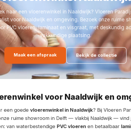
k naar een vloerenwinkel in Naaldwijk? Vloeren Paradij
alist voor Naaldwijk en omgeving. Bezoek onze ruime 
oor PVC vloeren, laminaat en visgraat, met deskundig a
vakkundige plaatsing.
Maak een afspraak
Bekijk de collectie
oerenwinkel voor Naaldwijk en om
ar een goede
vloerenwinkel in Naaldwijk
? Bij Vloeren Par
n onze ruime showroom in Delft — vlakbij Naaldwijk — vind
en: van waterbestendige
PVC vloeren
en betaalbaar
lami