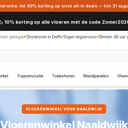
ractie: tot 40% korting op onze all-in deals — t/m 31 aug
🏷️ 10% korting op alle vloeren met de code Zomer202
vloer gelegd
✔
Showroom in Delft
✔
Eigen legservice
✔
Binnen 48 uur 
arket
Traprenovatie
Toebehoren
Wandpanelen
Vloer
VLOERENWINKEL VOOR NAALDWIJK
Vloerenwinkel Naaldwij