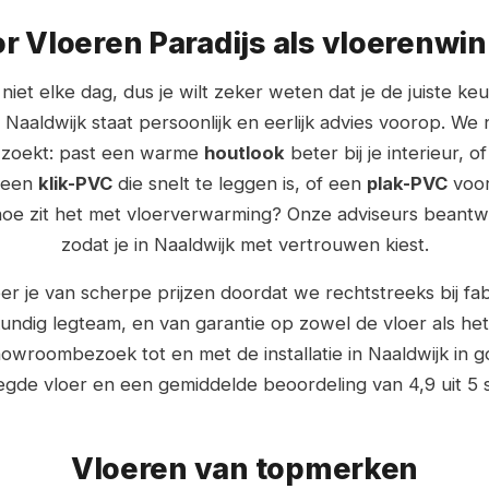
 Vloeren Paradijs als vloerenwin
niet elke dag, dus je wilt zeker weten dat je de juiste ke
Naaldwijk staat persoonlijk en eerlijk advies voorop. We
e zoekt: past een warme
houtlook
beter bij je interieur, o
e een
klik-PVC
die snelt te leggen is, of een
plak-PVC
voor
n hoe zit het met vloerverwarming? Onze adviseurs beantw
zodat je in Naaldwijk met vertrouwen kiest.
er je van scherpe prijzen doordat we rechtstreeks bij fa
undig legteam, en van garantie op zowel de vloer als het
howroombezoek tot en met de installatie in Naaldwijk in
gde vloer en een gemiddelde beoordeling van 4,9 uit 5 
Vloeren van topmerken