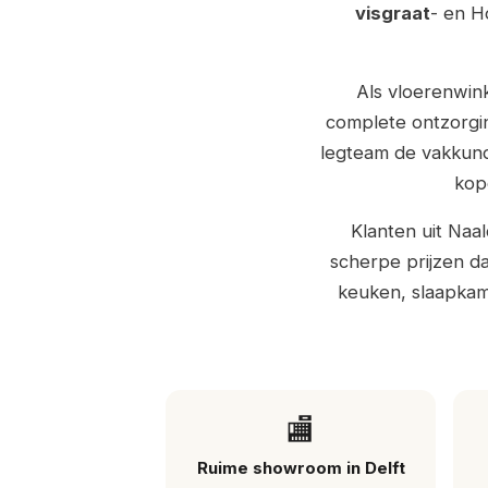
visgraat
- en H
Als vloerenwink
complete ontzorgin
legteam de vakkundig
kop
Klanten uit Naa
scherpe prijzen da
keuken, slaapkame
🏬
Ruime showroom in Delft