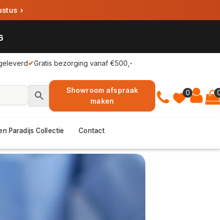
ustus
›
6
geleverd
✔
Gratis bezorging vanaf €500,-
Showroom afspraak
0
maken
en Paradijs Collectie
Contact
k