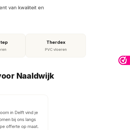
nt van kwaliteit en
Step
Therdex
eren
PVC vloeren
voor Naaldwijk
om in Delft vind je
omen bij ons langs
rpe offerte op maat.