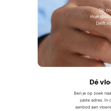
Op zoe
vloerspeci
Delft v
Dé vl
Ben je op zoek na
juiste adres. I
aanbod aan vloer