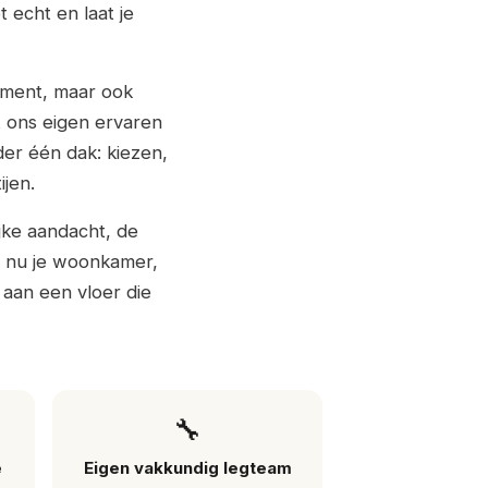
 echt en laat je
timent, maar ook
t ons eigen ervaren
nder één dak: kiezen,
jen.
jke aandacht, de
je nu je woonkamer,
 aan een vloer die
🔧
e
Eigen vakkundig legteam