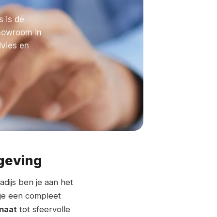
s is dé
showroom in
dvies en
geving
adijs ben je aan het
 je een compleet
naat
tot sfeervolle