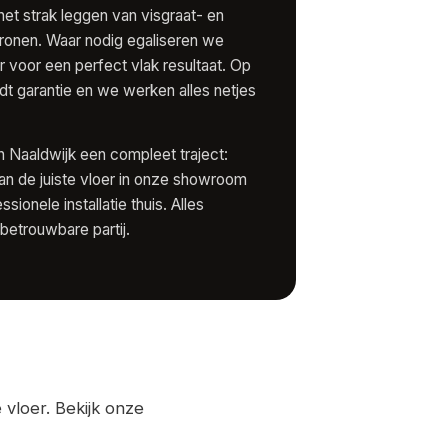
het strak leggen van visgraat- en
ronen. Waar nodig egaliseren we
r voor een perfect vlak resultaat. Op
dt garantie en we werken alles netjes
in Naaldwijk een compleet traject:
van de juiste vloer in onze showroom
sionele installatie thuis. Alles
betrouwbare partij.
vloer. Bekijk onze