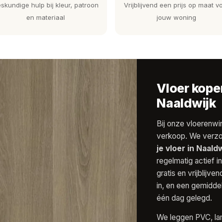
skundige hulp bij kleur, patroon
Vrijblijvend een prijs op maat v
en materiaal
jouw woning
Vloer kopen
Naaldwijk
Bij onze vloerenwin
verkoop. We verzo
je vloer in Naaldw
regelmatig actief 
gratis en vrijblijv
in, en een gemidd
één dag gelegd.
We leggen PVC, lam