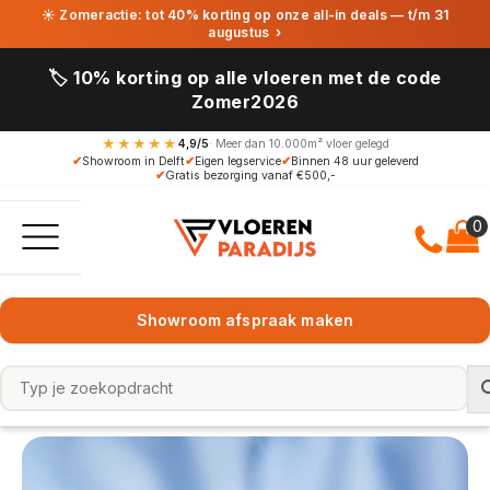
☀ Zomeractie: tot 40% korting op onze all-in deals — t/m 31
augustus
›
🏷️ 10% korting op alle vloeren met de code
Zomer2026
★★★★★
4,9/5
· Meer dan 10.000m² vloer gelegd
✔
Showroom in Delft
✔
Eigen legservice
✔
Binnen 48 uur geleverd
✔
Gratis bezorging vanaf €500,-
Showroom afspraak maken