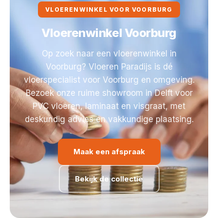
VLOERENWINKEL VOOR VOORBURG
Vloerenwinkel Voorburg
Op zoek naar een vloerenwinkel in
Voorburg? Vloeren Paradijs is dé
vloerspecialist voor Voorburg en omgeving.
Bezoek onze ruime showroom in Delft voor
PVC vloeren, laminaat en visgraat, met
deskundig advies en vakkundige plaatsing.
Maak een afspraak
Bekijk de collectie