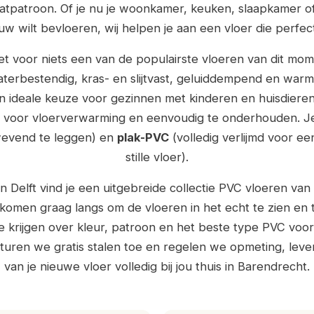
aatpatroon. Of je nu je woonkamer, keuken, slaapkamer o
uw wilt bevloeren, wij helpen je aan een vloer die perfect
iet voor niets een van de populairste vloeren van dit mo
terbestendig, kras- en slijtvast, geluiddempend en warm
n ideale keuze voor gezinnen met kinderen en huisdieren
t voor vloerverwarming en eenvoudig te onderhouden. Je
wevend te leggen) en
plak-PVC
(volledig verlijmd voor ee
stille vloer).
 Delft vind je een uitgebreide collectie PVC vloeren va
 komen graag langs om de vloeren in het echt te zien en 
te krijgen over kleur, patroon en het beste type PVC voo
sturen we gratis stalen toe en regelen we opmeting, leve
van je nieuwe vloer volledig bij jou thuis in Barendrecht.