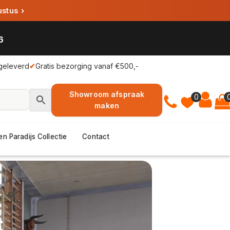
ustus
›
6
geleverd
✔
Gratis bezorging vanaf €500,-
Showroom afspraak
0
maken
en Paradijs Collectie
Contact
t