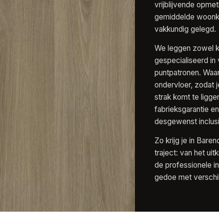
vrijblijvende opmet
gemiddelde woonka
vakkundig gelegd.
We leggen zowel kl
gespecialiseerd in
puntpatronen. Waar
ondervloer, zodat 
strak komt te ligge
fabrieksgarantie en
desgewenst inclusi
Zo krijg je in Bar
traject: van het uit
de professionele in
gedoe met verschil