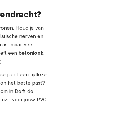
rendrecht?
 wonen. Houd je van
istische nerven en
 is, maar veel
eeft een
betonlook
g.
e punt een tijdloze
roon het beste past?
om in Delft de
 keuze voor jouw PVC