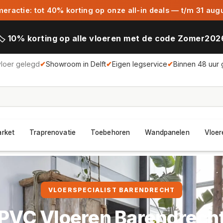
ractie: tot 40% korting op onze all-in deals — t/m 31 aug
🏷️ 10% korting op alle vloeren met de code Zomer202
vloer gelegd
✔
Showroom in Delft
✔
Eigen legservice
✔
Binnen 48 uur 
arket
Traprenovatie
Toebehoren
Wandpanelen
Vloer
VLOERSPECIALIST BARENDRECHT
PVC Vloeren Barendrech