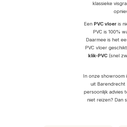
klassieke visgr
opnie
Een
PVC vloer
is n
PVC is 100% wa
Daarmee is het ee
PVC vloer geschik
klik-PVC
(snel z
In onze showroom in
uit Barendrecht
persoonlijk advies 
niet reizen? Dan 