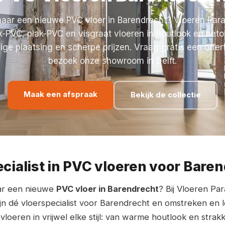
aar een nieuwe PVC vloer in Barendrecht? Vloeren Parad
ik-PVC, plak-PVC en visgraat vloeren in houtlook en bet
ge plaatsing en scherpe prijzen. Vraag gratis een offer
bezoek onze showroom in Delft.
Maak een afspraak
Bekijk de collectie
cialist in PVC vloeren voor Bare
ar een nieuwe
PVC vloer in Barendrecht
? Bij Vloeren Par
 zijn dé vloerspecialist voor Barendrecht en omstreken en
oeren in vrijwel elke stijl: van warme houtlook en strak