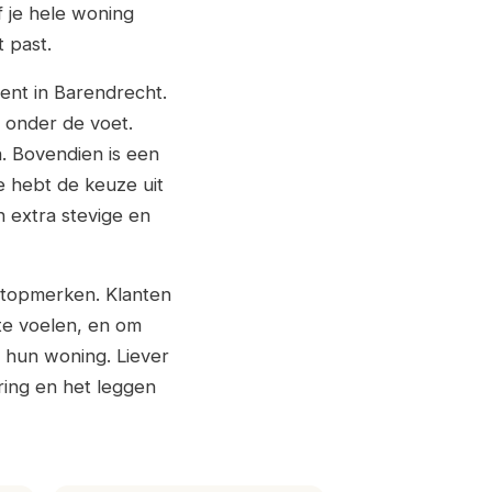
f je hele woning
 past.
ment in Barendrecht.
 onder de voet.
. Bovendien is een
 hebt de keuze uit
n extra stevige en
n topmerken. Klanten
te voelen, en om
r hun woning. Liever
ring en het leggen