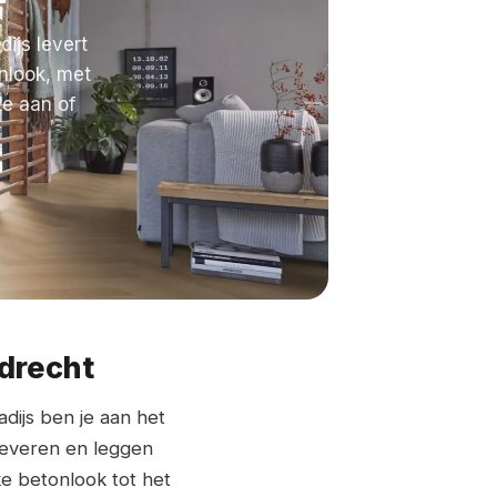
ijs levert
onlook, met
te aan of
ndrecht
adijs ben je aan het
 leveren en leggen
ke betonlook tot het