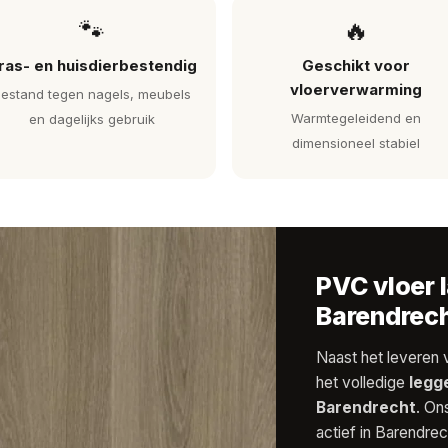
🐾
🔥
ras- en huisdierbestendig
Geschikt voor
vloerverwarming
estand tegen nagels, meubels
Warmtegeleidend en
en dagelijks gebruik
dimensioneel stabiel
PVC vloer l
Barendrec
Naast het leveren 
het volledige
legg
Barendrecht
. On
actief in Barendre