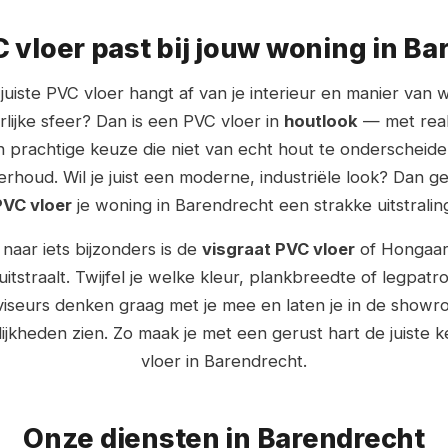
 vloer past bij jouw woning in Ba
uiste PVC vloer hangt af van je interieur en manier van
lijke sfeer? Dan is een PVC vloer in
houtlook
— met real
 prachtige keuze die niet van echt hout te onderscheiden
erhoud. Wil je juist een moderne, industriële look? Dan g
PVC vloer
je woning in Barendrecht een strakke uitstralin
naar iets bijzonders is de
visgraat PVC vloer
of Hongaars
 uitstraalt. Twijfel je welke kleur, plankbreedte of legpat
iseurs denken graag met je mee en laten je in de showro
ijkheden zien. Zo maak je met een gerust hart de juiste
vloer in Barendrecht.
Onze diensten in Barendrecht