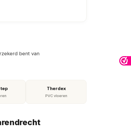
erzekerd bent van
Step
Therdex
eren
PVC vloeren
arendrecht