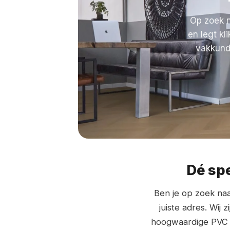
Op zoek n
en legt kl
vakkundi
Dé spe
Ben je op zoek na
juiste adres. Wij
hoogwaardige PVC vl