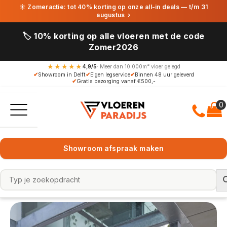
☀ Zomeractie: tot 40% korting op onze all-in deals — t/m 31
augustus
›
🏷️ 10% korting op alle vloeren met de code
Zomer2026
★★★★★
4,9/5
· Meer dan 10.000m² vloer gelegd
✔
Showroom in Delft
✔
Eigen legservice
✔
Binnen 48 uur geleverd
✔
Gratis bezorging vanaf €500,-
Showroom afspraak maken