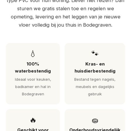
type PVC voor hun woning. Liever niet reizen? Dan
sturen we gratis stalen toe en regelen we
opmeting, levering en het leggen van je nieuwe
vloer volledig bij jou thuis in Bodegraven.
💧
🐾
100%
Kras- en
waterbestendig
huisdierbestendig
Ideaal voor keuken,
Bestand tegen nagels,
badkamer en hal in
meubels en dagelijks
Bodegraven
gebruik
🔥
🧽
Geschikt voor
Onderhoudsvriendelijk