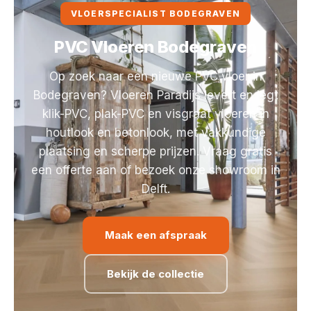
VLOERSPECIALIST BODEGRAVEN
PVC Vloeren Bodegraven
Op zoek naar een nieuwe PVC vloer in
Bodegraven? Vloeren Paradijs levert en legt
klik-PVC, plak-PVC en visgraat vloeren in
houtlook en betonlook, met vakkundige
plaatsing en scherpe prijzen. Vraag gratis
een offerte aan of bezoek onze showroom in
Delft.
Maak een afspraak
Bekijk de collectie