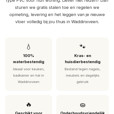
type PVC voor hun woning. Liever niet reizen? Dan
sturen we gratis stalen toe en regelen we
opmeting, levering en het leggen van je nieuwe
vloer volledig bij jou thuis in Waddinxveen.
💧
🐾
100%
Kras- en
waterbestendig
huisdierbestendig
Ideaal voor keuken,
Bestand tegen nagels,
badkamer en hal in
meubels en dagelijks
Waddinxveen
gebruik
🔥
🧽
Geschikt voor
Onderhoudsvriendelijk