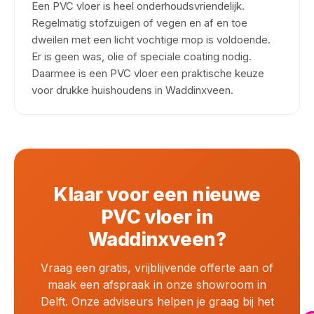
Een PVC vloer is heel onderhoudsvriendelijk.
Regelmatig stofzuigen of vegen en af en toe
dweilen met een licht vochtige mop is voldoende.
Er is geen was, olie of speciale coating nodig.
Daarmee is een PVC vloer een praktische keuze
voor drukke huishoudens in Waddinxveen.
Klaar voor een nieuwe
PVC vloer in
Waddinxveen?
Vraag een gratis, vrijblijvende offerte aan of
maak een afspraak in onze showroom in
Delft. Onze adviseurs helpen je graag bij het