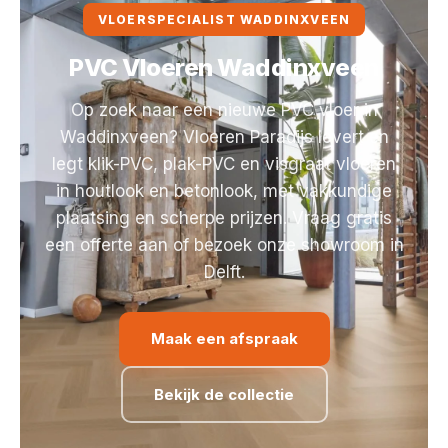
VLOERSPECIALIST WADDINXVEEN
PVC Vloeren Waddinxveen
Op zoek naar een nieuwe PVC vloer in
Waddinxveen? Vloeren Paradijs levert en
legt klik-PVC, plak-PVC en visgraat vloeren
in houtlook en betonlook, met vakkundige
plaatsing en scherpe prijzen. Vraag gratis
een offerte aan of bezoek onze showroom in
Delft.
Maak een afspraak
Bekijk de collectie