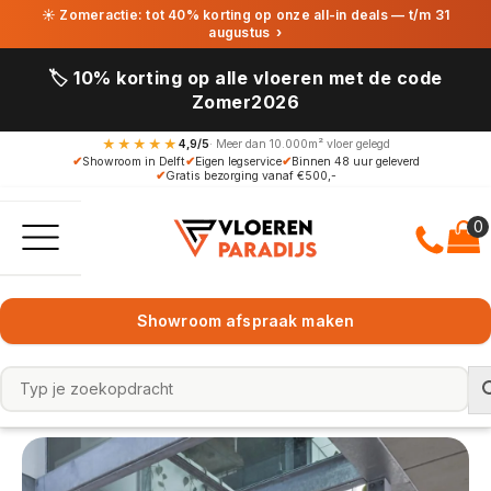
☀ Zomeractie: tot 40% korting op onze all-in deals — t/m 31
augustus
›
🏷️ 10% korting op alle vloeren met de code
Zomer2026
★★★★★
4,9/5
· Meer dan 10.000m² vloer gelegd
✔
Showroom in Delft
✔
Eigen legservice
✔
Binnen 48 uur geleverd
✔
Gratis bezorging vanaf €500,-
Showroom afspraak maken