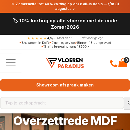
☀ Zomeractie: tot 40% korting op onze all-in deals — t/m 31
augustus
›
🏷️ 10% korting op alle vloeren met de code
Zomer2026
★★★★★
4,9/5
· Meer dan 10.000m² vloer gelegd
✔
Showroom in Delft
✔
Eigen legservice
✔
Binnen 48 uur geleverd
✔
Gratis bezorging vanaf €500,-
Showroom afspraak maken
Overzettrede MDF